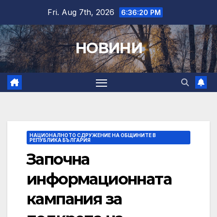
Skip
Fri. Aug 7th, 2026
6:36:22 PM
to
content
НОВИНИ
НАЦИОНАЛНОТО СДРУЖЕНИЕ НА ОБЩИНИТЕ В
РЕПУБЛИКА БЪЛГАРИЯ
Започна
информационната
кампания за