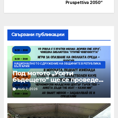
Pruspettiva 2050“
Свързани публикации
НАЦИОНАЛНОТО СДРУЖЕНИЕ НА ОБЩИНИТЕ В РЕПУБЛИКА
БЪЛГАРИЯ
Под мотото „Усети
бъдещето“ ще се проведе
шестото издание на
AUG 7, 2026
фестивала OPEN
BUZLUDZHA