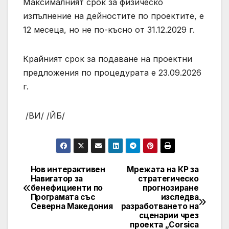
Максималният срок за физическо
изпълнение на дейностите по проектите, е
12 месеца, но не по-късно от 31.12.2029 г.
Крайният срок за подаване на проектни
предложения по процедурата е 23.09.2026
г.
/ВИ/ /ЙБ/
Нов интерактивен
Мрежата на КР за
Post
Навигатор за
стратегическо
бенефициенти по
прогнозиране
navigation
Програмата със
изследва
Северна Македония
разработването на
сценарии чрез
проекта „Corsica