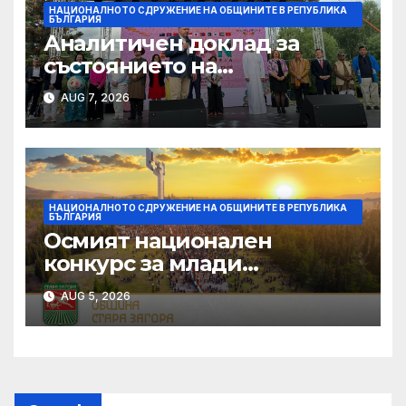
НАЦИОНАЛНОТО СДРУЖЕНИЕ НА ОБЩИНИТЕ В РЕПУБЛИКА
БЪЛГАРИЯ
Аналитичен доклад за
състоянието на
безопасността на
AUG 7, 2026
движението по пътищата
изготви ДАБДП
НАЦИОНАЛНОТО СДРУЖЕНИЕ НА ОБЩИНИТЕ В РЕПУБЛИКА
БЪЛГАРИЯ
Осмият национален
конкурс за млади
изпълнители „Дунавски
AUG 5, 2026
звезди“ се подготвя в
Силистра