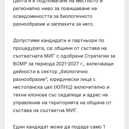
Целта й е подпомагане на местното и
регионално ниво за повишаване на
осведомеността за биологичното
разнообразие и заплахите за него.
Допустими кандидати и партньори по
процедурата, са: общини от състава на
съответната МИГ с одобрени Стратегии за
ВОМР за периода 2021-2027 г., включващи
дейности в сектор „биологично
разнообразие“, юридически лица с
нестопанска цел (ЮЛНЦ) включително и
техни клонове със седалище и адрес на
управление на територията на община от
състава на съответна МИГ.
Един кандидат може да подаде само 1