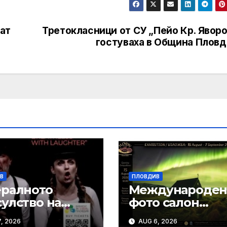
ат
Третокласници от СУ „Пейо Кр. Явор
гостуваха в Община Пловд
В
ПЛОВДИВ
ералното
Международе
улство на
фото салон
ублика
Пловдив 2026
, 2026
AUG 6, 2026