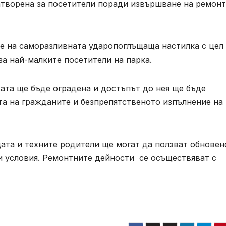
творена за посетители поради извършване на ремон
е на саморазливната ударопоглъщаща настилка с цел
а най-малките посетители на парка.
ата ще бъде оградена и достъпът до нея ще бъде
тта на гражданите и безпрепятственото изпълнение на
ата и техните родители ще могат да ползват обновен
и условия. Ремонтните дейности се осъществяват с