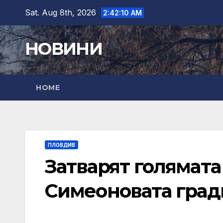
Skip
Sat. Aug 8th, 2026
2:42:11 AM
to
content
НОВИНИ
HOME
ПЛОВДИВ
Затварят голямата
Симеоновата град