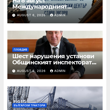
На 8 август
Международният
младежки център в Стара
AUGUST 6, 2026
ADMIN
Загора е домакин на „Ден
на Корея“
ПЛОВДИВ
Шест нарушения установи
Общинският инспекторат
при изненадваща проверка
AUGUST 6, 2026
ADMIN
в „Капана“
БЪЛГАРСКИ ТРАКТОРИ