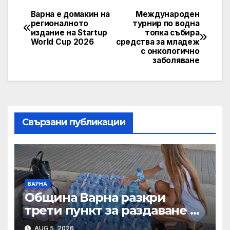
Варна е домакин на
Международен
Post
регионалното
турнир по водна
издание на Startup
топка събира
navigation
World Cup 2026
средства за младеж
с онкологично
заболяване
Свързани публикации
ВАРНА
Община Варна разкри
трети пункт за раздаване на
минерална вода
AUG 5, 2026