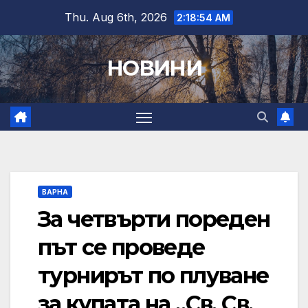
Skip
Thu. Aug 6th, 2026
2:18:55 AM
to
content
НОВИНИ
ВАРНА
За четвърти пореден
път се проведе
турнирът по плуване
за купата на „Св. Св.