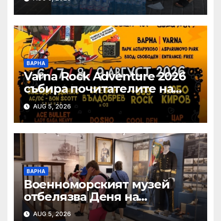
ВАРНА
Varna Rock Adventure 2026
събира почитателите на
рока от 6 до 9 август в
AUG 5, 2026
Аспарухов парк
ВАРНА
Военноморският музей
отбелязва Деня на
Военноморските сили с
AUG 5, 2026