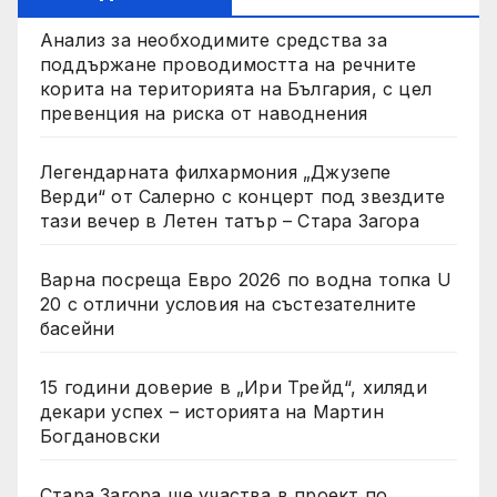
Анализ за необходимите средства за
поддържане проводимостта на речните
корита на територията на България, с цел
превенция на риска от наводнения
Легендарната филхармония „Джузепе
Верди“ от Салерно с концерт под звездите
тази вечер в Летен татър – Стара Загора
Варна посреща Евро 2026 по водна топка U
20 с отлични условия на състезателните
басейни
15 години доверие в „Ири Трейд“, хиляди
декари успех – историята на Мартин
Богдановски
Стара Загора ще участва в проект по