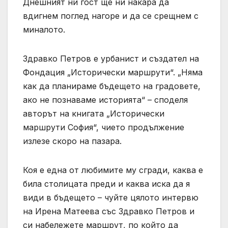
Днешният ни гост ще ни накара да
вдигнем поглед нагоре и да се срещнем с
миналото.
Здравко Петров е урбанист и създател на
Фондация „Исторически маршрути“. „Няма
как да планираме бъдещето на градовете,
ако не познаваме историята“ – споделя
авторът на книгата „Исторически
маршрути София“, чието продължение
излезе скоро на пазара.
Коя е една от любимите му сгради, каква е
била столицата преди и каква иска да я
види в бъдещето – чуйте цялото интервю
на Ирена Матеева със Здравко Петров и
си набележете маршрут, по който да