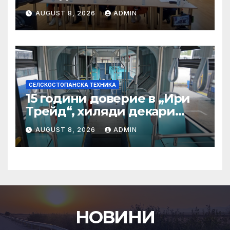
отлични условия на
AUGUST 8, 2026
ADMIN
състезателните басейни
СЕЛСКОСТОПАНСКА ТЕХНИКА
15 години доверие в „Ири
Трейд“, хиляди декари
успех – историята на
AUGUST 8, 2026
ADMIN
Мартин Богдановски
НОВИНИ