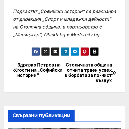
Подкастът „Софийски истории“ се реализира
от дирекция „Спорт и младежки дейности“
на Столична община, в партньорство с
„Мениджър“, Obekti.bg и Modernity.bg
Здравко Петров на
Столичнатa община
Post
гости на „Софийски
отчита траен успех
истории“
в борбата за по-чист
navigation
въздух
Свързани публикации