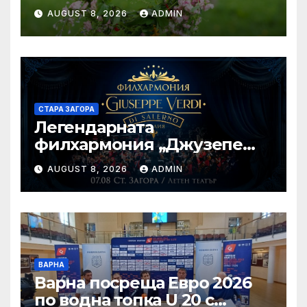
проводимостта на речните
AUGUST 8, 2026
ADMIN
корита на територията на
България, с цел превенция
на риска от наводнения
СТАРА ЗАГОРА
Легендарната
филхармония „Джузепе
Верди“ от Салерно с
AUGUST 8, 2026
ADMIN
концерт под звездите тази
вечер в Летен татър – Стара
Загора
ВАРНА
Варна посреща Евро 2026
по водна топка U 20 с