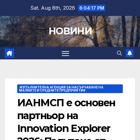
Skip
Sat. Aug 8th, 2026
6:04:18 PM
to
content
НОВИНИ
ИЗПЪЛНИТЕЛНА АГЕНЦИЯ ЗА НАСЪРЧАВАНЕ НА
МАЛКИТЕ И СРЕДНИТЕ ПРЕДПРИЯТИЯ
ИАНМСП е основен
партньор на
Innovation Explorer