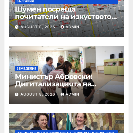
БЪЛГАРИЯ
Шумен посреща
почитатели на изкуството с
фестивала „Лято Арт“ и
AUGUST 8, 2026
ADMIN
концерт на арфистката Яна
Дойнова
ЗЕМЕДЕЛИЕ
Министър Абровски:
Дигитализацията на
ловния сектор е
AUGUST 8, 2026
ADMIN
следващата стъпка