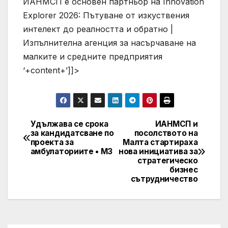
ИАНМСП е основен партньор на Innovation
Explorer 2026: Пътуване от изкуствения
интелект до реалността и обратно |
Изпълнителна агенция за насърчаване на
малките и средните предприятия
‘+content+’]]>
Удължава се срока
ИАНМСП и
Post
за кандидатсване по
посолството на
проекта за
Малта стартираха
navigation
амбулаториите • МЗ
нова инициатива за
стратегическо
бизнес
сътрудничество