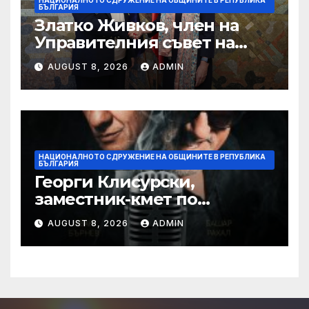
НАЦИОНАЛНОТО СДРУЖЕНИЕ НА ОБЩИНИТЕ В РЕПУБЛИКА
БЪЛГАРИЯ
Златко Живков, член на
Управителния съвет на
НСОРБ и кмет на община
AUGUST 8, 2026
ADMIN
Монтана: Бюджетът на
държавата и общините не
отговаря на очакванията за
по-високи доходи
НАЦИОНАЛНОТО СДРУЖЕНИЕ НА ОБЩИНИТЕ В РЕПУБЛИКА
БЪЛГАРИЯ
Георги Клисурски,
заместник-кмет по
финанси на Столичната
AUGUST 8, 2026
ADMIN
община: Инвестиционната
програма за общинските
проекти остава „черна
кутия“