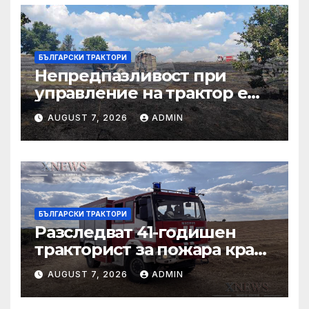
БЪЛГАРСКИ ТРАКТОРИ
Непредпазливост при
управление на трактор е
причина за вчерашния
AUGUST 7, 2026
ADMIN
пожар край
тополовградското село
Българска поляна
БЪЛГАРСКИ ТРАКТОРИ
Разследват 41-годишен
тракторист за пожара край
Българска поляна
AUGUST 7, 2026
ADMIN