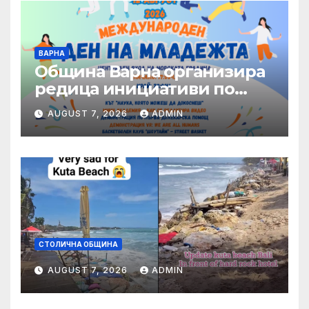
ВАРНА
Община Варна организира
редица инициативи по
повод Международния ден
AUGUST 7, 2026
ADMIN
на младежта – 12 август
СТОЛИЧНА ОБЩИНА
AUGUST 7, 2026
ADMIN