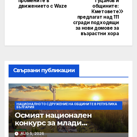
промените в
Гуцанов и
navigation
движението с Waze
общините:
Кметовете
предлагат над 111
сгради подходящи
за нови домове за
възрастни хора
Свързани публикации
НАЦИОНАЛНОТО СДРУЖЕНИЕ НА ОБЩИНИТЕ В РЕПУБЛИКА
БЪЛГАРИЯ
Осмият национален
конкурс за млади
изпълнители „Дунавски
AUG 5, 2026