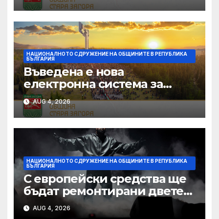
звезди“ се подготвя в
Силистра
НАЦИОНАЛНОТО СДРУЖЕНИЕ НА ОБЩИНИТЕ В РЕПУБЛИКА
БЪЛГАРИЯ
Въведена е нова
електронна система за
кандидатстване по
AUG 4, 2026
Национален фонд
„Култура“
НАЦИОНАЛНОТО СДРУЖЕНИЕ НА ОБЩИНИТЕ В РЕПУБЛИКА
БЪЛГАРИЯ
С европейски средства ще
бъдат ремонтирани двете
най-стари училища в Ямбол
AUG 4, 2026