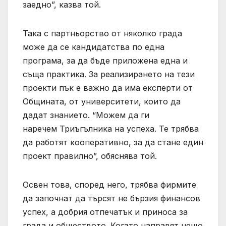
заедно”, казва той.
Така с партньорство от няколко града
може да се кандидатства по една
програма, за да бъде приложена една и
съща практика. За реализирането на тези
проекти пък е важно да има експерти от
Общината, от университети, които да
дадат знанието. “Можем да ги
наречем Триъгълника на успеха. Те трябва
да работят кооперативно, за да стане един
проект правилно”, обяснява той.
Освен това, според него, трябва фирмите
да започнат да търсят не бързия финансов
успех, а добрия отпечатък и приноса за
града и обществото. Когато направят нещо