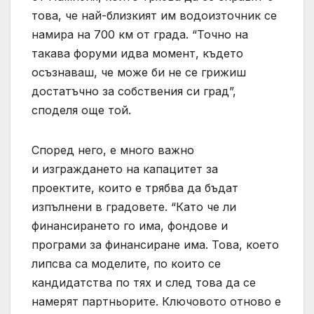
това, че най-близкият им водоизточник се
намира на 700 км от града. “Точно на
такава форуми идва момент, където
осъзнаваш, че може би не се грижиш
достатъчно за собствения си град”,
споделя още той.
Според него, е много важно
и изграждането на капацитет за
проектите, които е трябва да бъдат
изпълнени в градовете. “Като че ли
финансирането го има, фондове и
програми за финансиране има. Това, което
липсва са моделите, по които се
кандидатства по тях и след това да се
намерят партньорите. Ключовото отново е