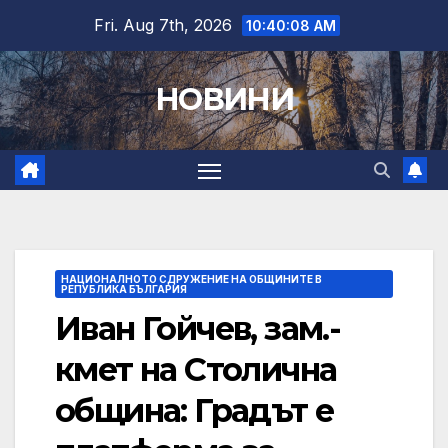
Skip
Fri. Aug 7th, 2026
10:40:09 AM
to
content
НОВИНИ
НАЦИОНАЛНОТО СДРУЖЕНИЕ НА ОБЩИНИТЕ В
РЕПУБЛИКА БЪЛГАРИЯ
Иван Гойчев, зам.-
кмет на Столична
община: Градът е