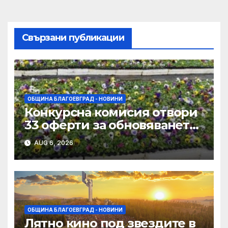
Свързани публикации
ОБЩИНА БЛАГОЕВГРАД - НОВИНИ
Конкурсна комисия отвори
33 оферти за обновяването
на дворовете на 11 училища
AUG 6, 2026
в Благоевград
ОБЩИНА БЛАГОЕВГРАД - НОВИНИ
Лятно кино под звездите в