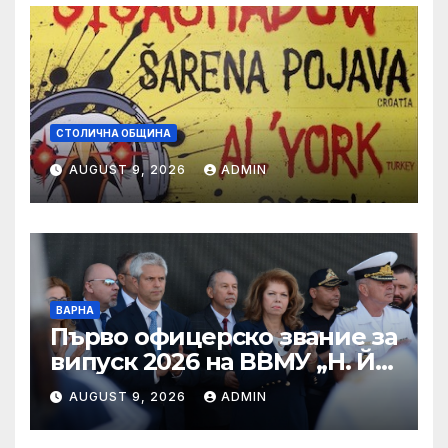
СТОЛИЧНА ОБЩИНА
AUGUST 9, 2026
ADMIN
ВАРНА
Първо офицерско звание за
випуск 2026 на ВВМУ „Н. Й.
Вапцаров“
AUGUST 9, 2026
ADMIN