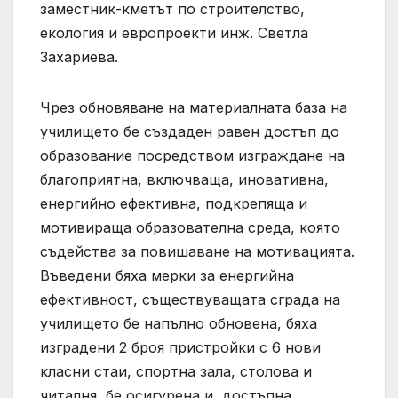
заместник-кметът по строителство,
екология и европроекти инж. Светла
Захариева.
Чрез обновяване на материалната база на
училището бе създаден равен достъп до
образование посредством изграждане на
благоприятна, включваща, иновативна,
енергийно ефективна, подкрепяща и
мотивираща образователна среда, която
съдейства за повишаване на мотивацията.
Въведени бяха мерки за енергийна
ефективност, съществуващата сграда на
училището бе напълно обновена, бяха
изградени 2 броя пристройки с 6 нови
класни стаи, спортна зала, столова и
читалня, бе осигурена и достъпна