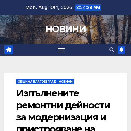
Skip
Mon. Aug 10th, 2026
3:24:30 AM
to
content
НОВИНИ
ОБЩИНА БЛАГОЕВГРАД - НОВИНИ
Изпълнените
ремонтни дейности
за модернизация и
пристрояване на