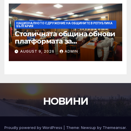
НАЦИОНАЛНОТО СДРУЖЕНИЕ НА ОБЩИНИТЕ В РЕПУБЛИКА
БЪЛГАРИЯ
Столичната община обнови
платформата за
граждански сигнали Call
AUGUST 9, 2026
ADMIN
Sofia
НОВИНИ
Proudly powered by WordPress
|
Theme:
Newsup
by
Themeansar
.