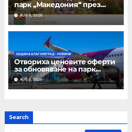
парк „Македония“ през
август в Благоевград
AUG 5, 2026
ОБЩИНА БЛАГОЕВГРАД - НОВИНИ
Отвориха ценовите оферти
за обновяване на парк
„Ловен дом“ и
AUG 5, 2026
„Ботаническа градина“ в
Благоевград
Search