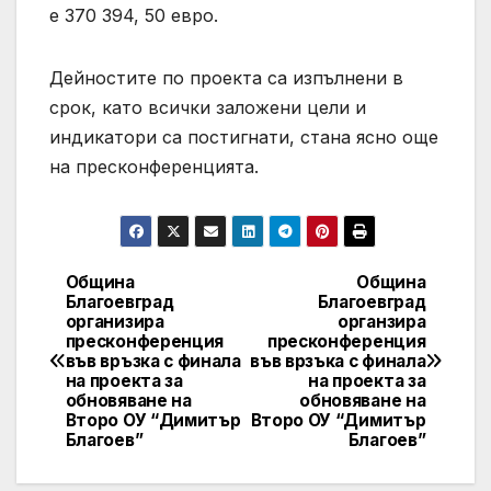
е 370 394, 50 евро.
Дейностите по проекта са изпълнени в
срок, като всички заложени цели и
индикатори са постигнати, стана ясно още
на пресконференцията.
Община
Община
Post
Благоевград
Благоевград
организира
органзира
navigation
пресконференция
пресконференция
във връзка с финала
във врзъка с финала
на проекта за
на проекта за
обновяване на
обновяване на
Второ ОУ “Димитър
Второ ОУ “Димитър
Благоев”
Благоев”