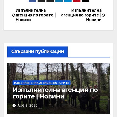
Изпълнителна
Изпълнителна
Post
агенция по горите |
агенция по горите |
Новини
Новини
navigation
Свързани публикации
ИЗПЪЛНИТЕЛНА АГЕНЦИЯ ПО ГОРИТЕ
Изпълнителна агенция по
горите | Новини
AUG 3, 2026