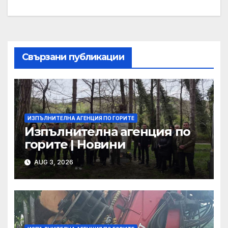
navigation
Свързани публикации
ИЗПЪЛНИТЕЛНА АГЕНЦИЯ ПО ГОРИТЕ
Изпълнителна агенция по
горите | Новини
AUG 3, 2026