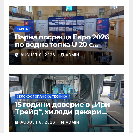
Загора
ВАРНА
Варна посреща Евро 2026
по водна топка U 20 с
отлични условия на
AUGUST 8, 2026
ADMIN
състезателните басейни
СЕЛСКОСТОПАНСКА ТЕХНИКА
15 години доверие в „Ири
Трейд“, хиляди декари
успех – историята на
AUGUST 8, 2026
ADMIN
Мартин Богдановски