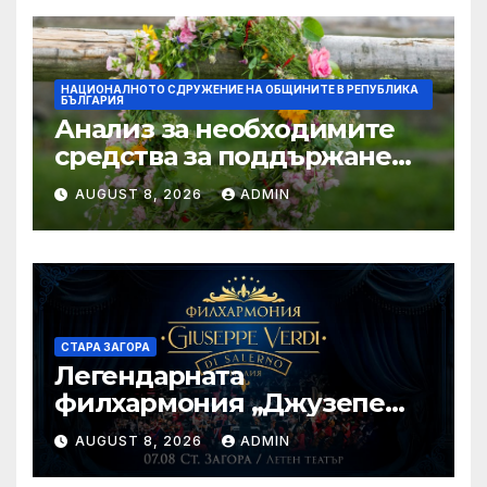
НАЦИОНАЛНОТО СДРУЖЕНИЕ НА ОБЩИНИТЕ В РЕПУБЛИКА
БЪЛГАРИЯ
Анализ за необходимите
средства за поддържане
проводимостта на речните
AUGUST 8, 2026
ADMIN
корита на територията на
България, с цел превенция
на риска от наводнения
СТАРА ЗАГОРА
Легендарната
филхармония „Джузепе
Верди“ от Салерно с
AUGUST 8, 2026
ADMIN
концерт под звездите тази
вечер в Летен татър – Стара