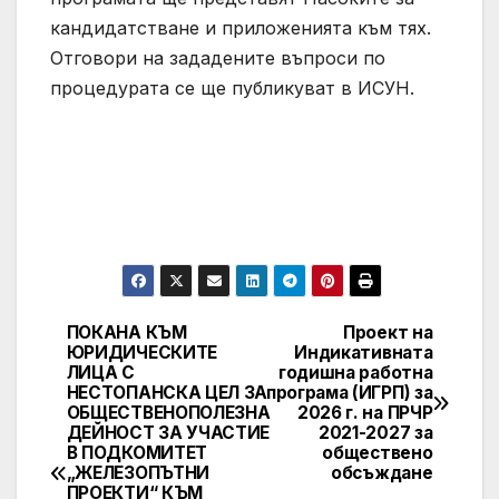
кандидатстване и приложенията към тях.
Отговори на зададените въпроси по
процедурата се ще публикуват в ИСУН.
ПОКАНА КЪМ
Проект на
Post
ЮРИДИЧЕСКИТЕ
Индикативната
ЛИЦА С
годишна работна
navigation
НЕСТОПАНСКА ЦЕЛ ЗА
програма (ИГРП) за
ОБЩЕСТВЕНОПОЛЕЗНА
2026 г. на ПРЧР
ДЕЙНОСТ ЗА УЧАСТИЕ
2021-2027 за
В ПОДКОМИТЕТ
обществено
„ЖЕЛЕЗОПЪТНИ
обсъждане
ПРОЕКТИ“ КЪМ