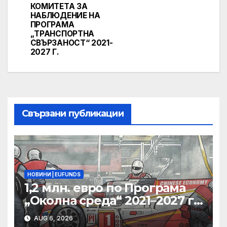
КОМИТЕТА ЗА
НАБЛЮДЕНИЕ НА
ПРОГРАМА
„ТРАНСПОРТНА
СВЪРЗАНОСТ“ 2021-
2027 Г.
Свързани публикации
НОВИНИ | EUFUNDS
1,2 млн. евро по Програма
„Околна среда“ 2021–2027 г.
ще бъдат инвестирани за
AUG 6, 2026
превенция и управление на