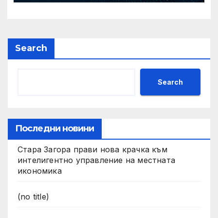
за превенция и управление
на риска от наводнения в
община Мадан
Search
Search
Последни новини
Стара Загора прави нова крачка към
интелигентно управление на местната
икономика
(no title)