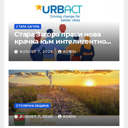
СТАРА ЗАГОРА
Стара Загора прави нова
крачка към интелигентно
управление на местната
AUGUST 7, 2026
ADMIN
икономика
СТОЛИЧНА ОБЩИНА
AUGUST 7, 2026
ADMIN