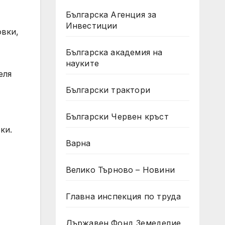
Българска Агенция за
Инвестиции
овки,
Българска академия на
науките
еля
Български трактори
Български Червен кръст
ки.
Варна
Велико Търново – Новини
Главна инспекция по труда
Държавен Фонд Земеделие