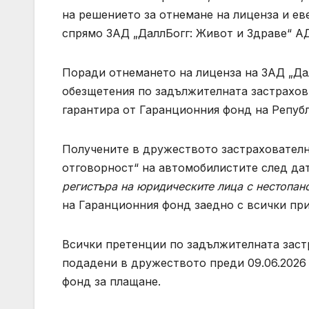
на решението за отнемане на лиценза и е
спрямо ЗАД „ДаллБогг: Живот и Здраве“ АД
Поради отнемането на лиценза на ЗАД „Да
обезщетения по задължителната застрахов
гарантира от Гаранционния фонд на Републ
Получените в дружеството застрахователн
отговорност“ на автомобилистите след да
регистъра на юридическите лица с нестопан
на Гаранционния фонд заедно с всички пр
Всички претенции по задължителната заст
подадени в дружеството преди 09.06.2026 
фонд за плащане.