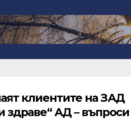
наят клиентите на ЗАД
и здраве“ АД – въпроси