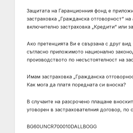
Защитата на Гаранционния фонд е прилож
застраховка „Гражданска отговорност“ на
включително застраховка „Кредити“ или за
Ако претенцията Ви е свързана с друг вид
съгласно приложимото национално законо
производството по несъстоятелност на зас
Имам застраховка „Гражданска отговорнос
Как мога да платя поредната си вноска?
В случаите на разсрочено плащане вноскит
уговорен в застрахователния договор, по 
BG60UNCR700010DALLBOGG