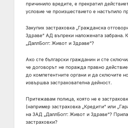
причинило вредите, е прекратил действие
условие че произшествието е настъпило пр
Закупих застраховка „Гражданска отговор
Здраве“ АД въпреки наложената забрана. 
„ДаллБогг: Живот и Здраве“?
Ако сте български гражданин и сте сключил
че договорът не поражда правно действие
до компетентните органи и да сключите но
извършва застрахователна дейност.
Притежавам полица, която не е застрахов
(например застраховка „Кредити“ или „Гар
на ЗАД „ДаллБогг: Живот и Здраве“? Прила
застраховки?