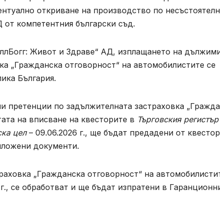
вентуално откриване на производство по несъстоятел
 от компетентния български съд.
ллБогг: Живот и Здраве“ АД, изплащането на дължим
ка „Гражданска отговорност“ на автомобилистите се
ика България.
и претенции по задължителната застраховка „Гражд
тата на вписване на квесторите в
Търговския регистър
ска цел
– 09.06.2026 г., ще бъдат предадени от квесто
иложени документи.
раховка „Гражданска отговорност“ на автомобилисти
г., се обработват и ще бъдат изпратени в Гаранционн