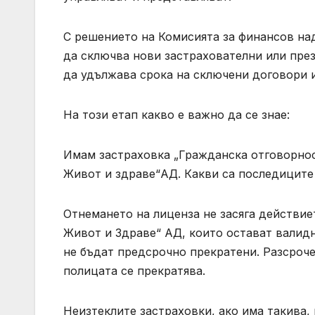
С решението на Комисията за финансов над
да сключва нови застрахователни или пре
да удължава срока на сключени договори и
На този етап какво е важно да се знае:
Имам застраховка „Гражданска отговорнос
Живот и здраве“АД. Какви са последиците 
Отнемането на лиценза не засяга действие
Живот и Здраве“ АД, които остават валидн
не бъдат предсрочно прекратени. Разсроче
полицата се прекратява.
Неизтеклите застраховки, ако има такива, 