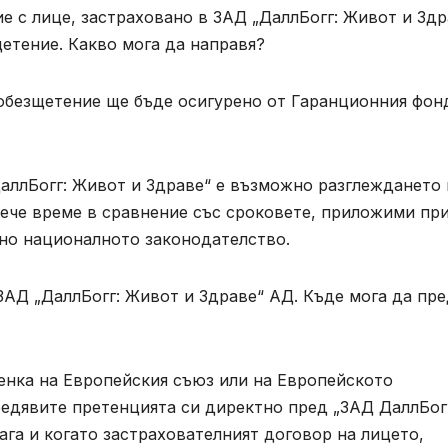
 с лице, застраховано в ЗАД „ДаллБогг: Живот и Здр
етение. Какво мога да направя?
обезщетение ще бъде осигурено от Гаранционния фон
аллБогг: Живот и Здраве“ е възможно разглеждането 
ече време в сравнение със сроковете, приложими пр
но националното законодателство.
ЗАД „ДаллБогг: Живот и Здраве“ АД. Къде мога да пре
енка на Европейския съюз или на Европейското
едявите претенцията си директно пред „ЗАД ДаллБог
ага и когато застрахователният договор на лицето,