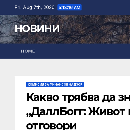
Skip
Fri. Aug 7th, 2026
5:18:17 AM
to
content
НОВИНИ
HOME
КОМИСИЯ ЗА ФИНАНСОВ НАДЗОР
Какво трябва да з
„ДаллБогг: Живот 
отговори