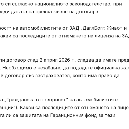
то си съгласно националното законодателство, при
еди датата на прекратяване на договора.
ност“ на автомобилистите от ЗАД „ДаллБогг: Живот и
Какви са последиците от отнемането на лиценза на З
и договор след 2 април 2026 г., следва да имате пре
. Необходимо е незабавно да подадете официална жа
в договор със застраховател, който има право да
ка „Гражданска отговорност“ на автомобилистите
анции“). Какви са последиците от отнемането на лице
га ли се защитата на Гаранционния фонд за тези