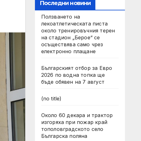
Последни новини
Ползването на
лекоатлетическата писта
около тренировъчния терен
на стадион „Берое“ се
осъществява само чрез
електронно плащане
Българският отбор за Евро
2026 по водна топка ще
бъде обявен на 7 август
(no title)
Около 60 декара и трактор
изгоряха при пожар край
тополовградското село
Българска поляна