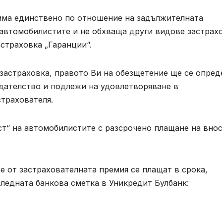
има единствено по отношение на задължителната
 автомобилистите и не обхваща други видове застрах
страховка „Гаранции“.
 застраховка, правото Ви на обезщетение ще се опред
дателство и подлежи на удовлетворяване в
трахователя.
т“ на автомобилистите с разсрочено плащане на внос
е от застрахователната премия се плащат в срока,
следната банкова сметка в Уникредит Булбанк: