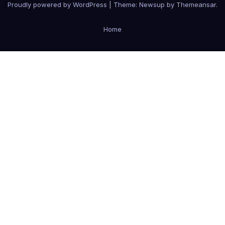
Proudly powered by WordPress
|
Theme:
Newsup
by
Themeansar
.
Home