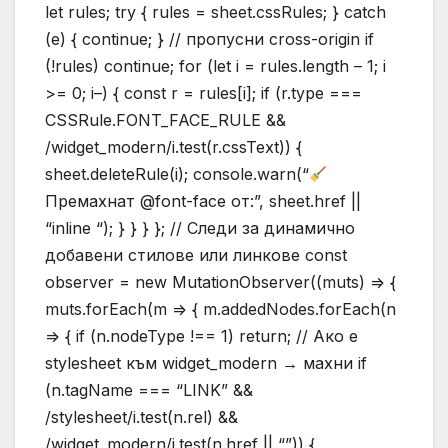
let rules; try { rules = sheet.cssRules; } catch
(e) { continue; } // пропусни cross-origin if
(!rules) continue; for (let i = rules.length – 1; i
>= 0; i–) { const r = rules[i]; if (r.type ===
CSSRule.FONT_FACE_RULE &&
/widget_modern/i.test(r.cssText)) {
sheet.deleteRule(i); console.warn(“
Премахнат @font-face от:”, sheet.href ||
“inline “); } } } }; // Следи за динамично
добавени стилове или линкове const
observer = new MutationObserver((muts) => {
muts.forEach(m => { m.addedNodes.forEach(n
=> { if (n.nodeType !== 1) return; // Ако е
stylesheet към widget_modern → махни if
(n.tagName === “LINK” &&
/stylesheet/i.test(n.rel) &&
/widget_modern/i.test(n.href || “”)) {