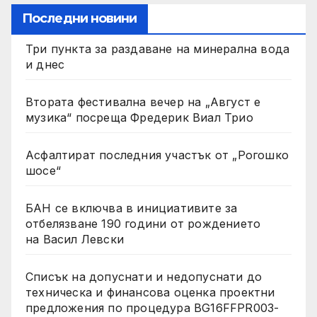
Последни новини
Три пункта за раздаване на минерална вода
и днес
Втората фестивална вечер на „Август е
музика“ посреща Фредерик Виал Трио
Асфалтират последния участък от „Рогошко
шосе“
БАН се включва в инициативите за
отбелязване 190 години от рождението
на Васил Левски
Списък на допуснати и недопуснати до
техническа и финансова оценка проектни
предложения по процедура BG16FFPR003-