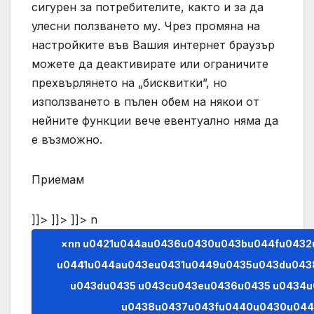
сигурен за потребителите, както и за да
улесни ползването му. Чрез промяна на
настройките във Вашия интернет браузър
можете да деактивирате или ограничите
прехвърлянето на „бисквитки”, но
използването в пълен обем на някои от
нейните функции вече евентуално няма да
е възможно.
Приемам
]]> ]]> ]]>
n
×nn u0421u044au0436u0430u043bu044fu0432u0430u043cu0435,
u0441u044au043eu0431u0449u0435u043du043
u043du0435 u043cu043eu0436u0435 u0434u
u0438u0437u043fu0440u0430u04