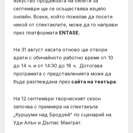
изкуство продажбата на билети за
септември ще се осъществява изцяло
онлайн. Всеки, който пожелае да посети
някой от спектаклите, може да го направи
през платформата
ENTASE
.
На 31 август касата отново ще отвори
врати с обичайното работно време от 10
до 14 ч. и от 14:30 до 18 ч. Дотогава
програмата с представленията може да
бъде разглеждана през
сайта на театъра
.
На 12 септември творческият сезон
започва с премиера на спектакъла
„Куршуми над Бродуей“ по сценарий на
Уди Алън и Дъглас Макграт.