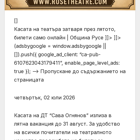
[]
Касата на театъра затваря през лятото,
билети само онлайн | Община Русе ]]> ]]>
(adsbygoogle = window.adsbygoogle ||
[]).push({ google_ad_client: “ca-pub-
6107623043179411”, enable_page_level_ads:
true }); –> Пропускане до съдържанието на
страницата
четвъртък, 02 юли 2026
Касата на ДТ “Сава Огнянов” излиза в
лятна ваканция до 31 август. За удобство
на всички почитатели на театралното