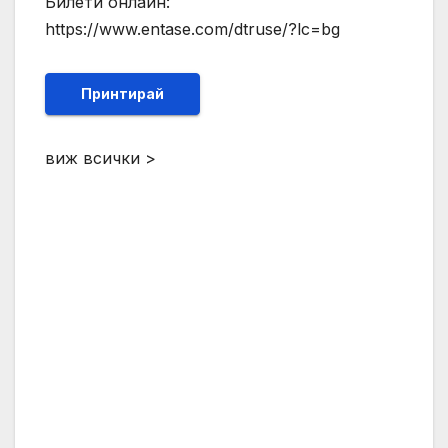
Билети онлайн:
https://www.entase.com/dtruse/?lc=bg
Принтирай
виж всички >