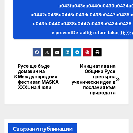
u043fu043eu0440u0430u0434u
u0442u0435u0445u043du0438u0447u0435u
u043fu0440u0438u0447u0438u043du0438. (AJAX)n n
Русе ще бъде
Инициатива на
Post
домакин на
Община Русе
Международния
превърна
navigation
фестивал MASKA
ученически идеи в
XXXL на 4 юли
послания към
природата
Свързани публикации