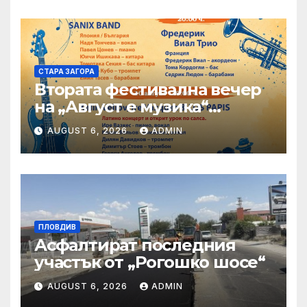
СТАРА ЗАГОРА
Втората фестивална вечер
на „Август е музика“
посреща Фредерик Виал
AUGUST 6, 2026
ADMIN
Трио
ПЛОВДИВ
Асфалтират последния
участък от „Рогошко шосе“
AUGUST 6, 2026
ADMIN