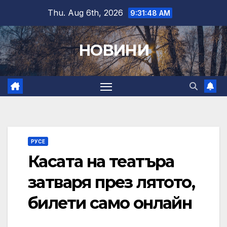
Skip
Thu. Aug 6th, 2026
9:31:49 AM
to
content
НОВИНИ
РУСЕ
Касата на театъра
затваря през лятото,
билети само онлайн