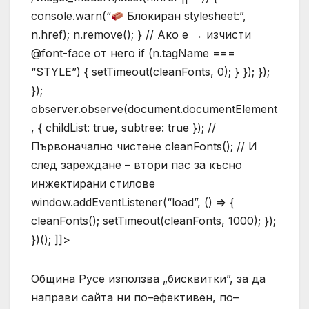
console.warn(“
Блокиран stylesheet:”,
n.href); n.remove(); } // Ако е → изчисти
@font-face от него if (n.tagName ===
“STYLE”) { setTimeout(cleanFonts, 0); } }); });
});
observer.observe(document.documentElement
, { childList: true, subtree: true }); //
Първоначално чистене cleanFonts(); // И
след зареждане – втори пас за късно
инжектирани стилове
window.addEventListener(“load”, () => {
cleanFonts(); setTimeout(cleanFonts, 1000); });
})(); ]]>
Община Русе използва „бисквитки”, за да
направи сайта ни по–ефективен, по–