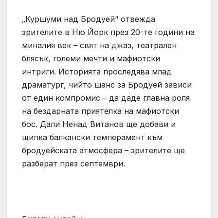
„Куршуми над Бродуей“ отвежда
зрителите в Ню Йорк през 20-те години на
миналия век – свят на джаз, театрален
блясък, големи мечти и мафиотски
интриги. Историята проследява млад
драматург, чийто шанс за Бродуей зависи
от един компромис – да даде главна роля
на бездарната приятелка на мафиотски
бос. Дали Ненад Витанов ще добави и
щипка балкански темперамент към
бродуейската атмосфера – зрителите ще
разберат през септември.