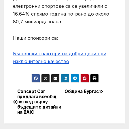
електронни спортове са се увеличили с
16,64% спрямо година по-рано до около
80,7 милиарда юана.
Наши спонсори са:
Български трактори на добри цени при
изключително качество
Concept Car
Община Бургас
Post
предлага всеобщ
поглед върху
navigation
бъдещите дизайни
на BAIC