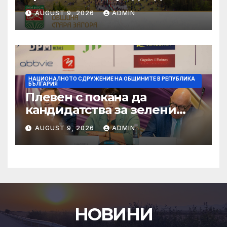
на НСОРБ: Знаем какво е
AUGUST 9, 2026
ADMIN
произведено, как е
произведено и какво влиза
в детското меню
НАЦИОНАЛНОТО СДРУЖЕНИЕ НА ОБЩИНИТЕ В РЕПУБЛИКА
БЪЛГАРИЯ
Плевен с покана да
кандидатства за зелени
инвестиции в градска
AUGUST 9, 2026
ADMIN
среда
НОВИНИ