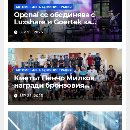
АВТОМОБИЛНА АДМИНИСТРАЦИЯ
Openai се обединява с
Luxshare и Goertek за
разработване на ново AI
SEP 23, 2025
устройство · Technode
АВТОМОБИЛНА АДМИНИСТРАЦИЯ
Кметът Пенчо Милков
награди бронзовия
медалист от Световното по
SEP 23, 2025
бокс Радослав Росенов