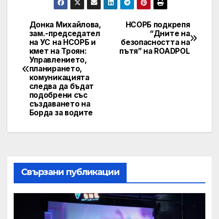
Донка Михайлова,
НСОРБ подкрепя
Post
зам.-председател
“Дните на
на УС на НСОРБ и
безопасността на
navigation
кмет на Троян:
пътя” на ROADPOL
Управлението,
планирането,
комуникацията
следва да бъдат
подобрени със
създаването на
Борда за водите
Свързани публикации