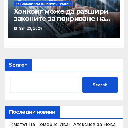
АВТОМОБИЛНА АДМИНИСТРАЦИЯ
Хонконг може да разшири
законите за покриване на
използването на ИИ при
SEP 23, 2025
сексуални престъпления,
казва началникът на
сигурността
Search
Search
Последни новини
Кметът на Поморие Иван Алексиев за Нова