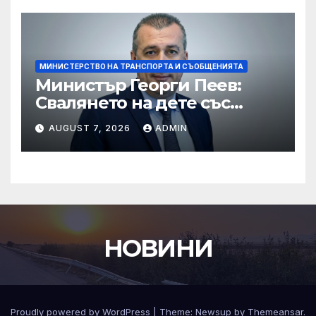
МИНИСТЕРСТВО НА ТРАНСПОРТА И СЪОБЩЕНИЯТА
Министър Георги Пеев:
Свалянето на дете със
специални потребности от
AUGUST 7, 2026
ADMIN
автобус не е морално и е
неприемливо
НОВИНИ
Proudly powered by WordPress
|
Theme:
Newsup
by
Themeansar
.