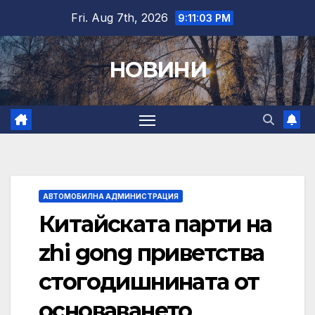
Skip
Fri. Aug 7th, 2026
9:11:04 PM
to
content
НОВИНИ
АВТОМОБИЛНА АДМИНИСТРАЦИЯ
Китайската парти на
zhi gong приветства
стогодишнината от
основаването