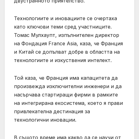
двустранното приятелство.
Технологиите и иновациите се очертаха
като ключови теми сред участниците.
Томас Мулхаупт, изпълнителен директор
на Фондация France Asia, каза, че Франция
и Китай се допълват добре в областта на
технологиите и изкуствения интелект.
Той каза, че Франция има капацитета да
произвежда изключителни инженери и да
насърчава стартиращи фирми в рамките
на интегрирана екосистема, което я прави
привлекателна дестинация за
технологични иновации.
В същото време има какво да се научи от