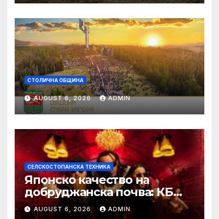
СТОЛИЧНА ОБЩИНА
AUGUST 6, 2026
ADMIN
СЕЛСКОСТОПАНСКА ТЕХНИКА
Японско качество на
добруджанска почва: КБ
Агротех представи
AUGUST 6, 2026
ADMIN
флагманите на Kubota на