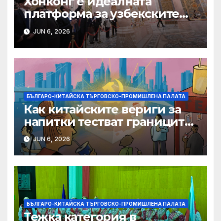
Хонконг е идеалната
платформа за узбекските
фирми да разширят
JUN 6, 2026
крилата си в световен
мащаб, казва Джон Лий
БЪЛГАРО-КИТАЙСКА ТЪРГОВСКО-ПРОМИШЛЕНА ПАЛАТА
Как китайските вериги за
напитки тестват границите
на меката сила
JUN 6, 2026
БЪЛГАРО-КИТАЙСКА ТЪРГОВСКО-ПРОМИШЛЕНА ПАЛАТА
Тежка категория в