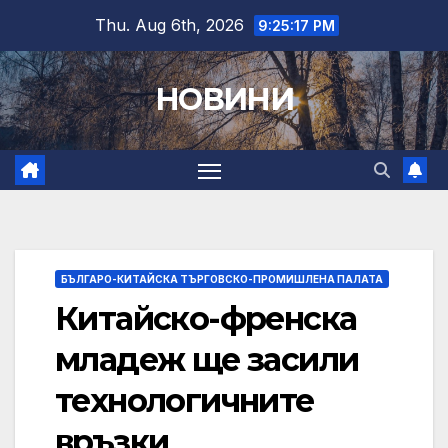
Skip
Thu. Aug 6th, 2026
9:25:18 PM
to
content
НОВИНИ
БЪЛГАРО-КИТАЙСКА ТЪРГОВСКО-ПРОМИШЛЕНА ПАЛАТА
Китайско-френска
младеж ще засили
технологичните
връзки