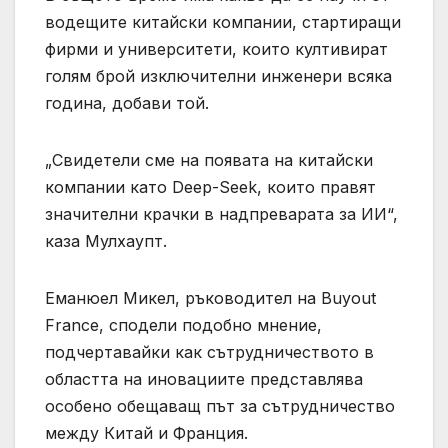
водещите китайски компании, стартиращи
фирми и университети, които култивират
голям брой изключителни инженери всяка
година, добави той.
„Свидетели сме на появата на китайски
компании като Deep-Seek, които правят
значителни крачки в надпреварата за ИИ“,
каза Мулхаупт.
Еманюел Микел, ръководител на Buyout
France, сподели подобно мнение,
подчертавайки как сътрудничеството в
областта на иновациите представлява
особено обещаващ път за сътрудничество
между Китай и Франция.