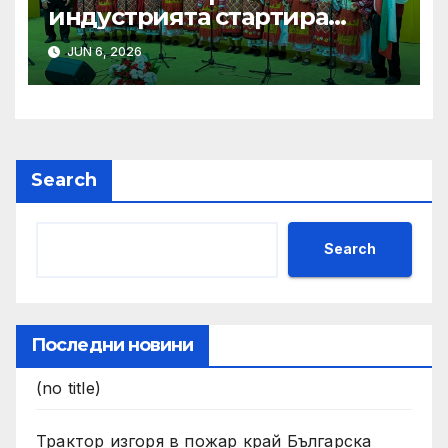
индустрията стартира
алианс за космическа
JUN 6, 2026
слънчева енергия
Search
Search
Последни новини
(no title)
Трактор изгоря в пожар край Българска