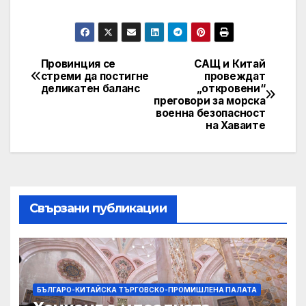
Провинция се
САЩ и Китай
Post
стреми да постигне
провеждат
деликатен баланс
„откровени“
navigation
преговори за морска
военна безопасност
на Хаваите
Свързани публикации
БЪЛГАРО-КИТАЙСКА ТЪРГОВСКО-ПРОМИШЛЕНА ПАЛАТА