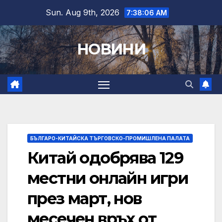
Skip
Sun. Aug 9th, 2026
7:38:07 AM
to
content
НОВИНИ
БЪЛГАРО-КИТАЙСКА ТЪРГОВСКО-ПРОМИШЛЕНА ПАЛАТА
Китай одобрява 129
местни онлайн игри
през март, нов
месечен връх от