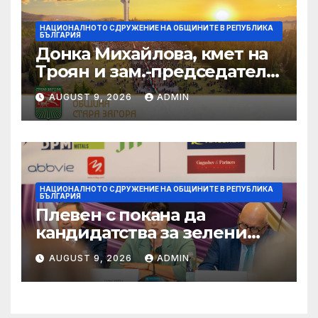
НАЦИОНАЛНОТО СДРУЖЕНИЕ НА ОБЩИНИТЕ В РЕПУБЛИКА
БЪЛГАРИЯ
Донка Михайлова, кмет на
Троян и зам.-председател
на НСОРБ: Знаем какво е
AUGUST 9, 2026
ADMIN
произведено, как е
произведено и какво влиза
в детското меню
НАЦИОНАЛНОТО СДРУЖЕНИЕ НА ОБЩИНИТЕ В РЕПУБЛИКА
БЪЛГАРИЯ
Плевен с покана да
кандидатства за зелени
инвестиции в градска
AUGUST 9, 2026
ADMIN
среда