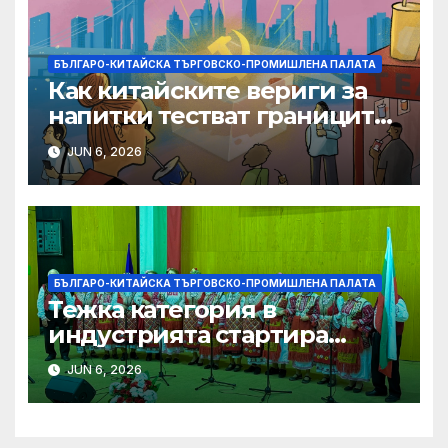
БЪЛГАРО-КИТАЙСКА ТЪРГОВСКО-ПРОМИШЛЕНА ПАЛАТА
Как китайските вериги за
напитки тестват границите
на меката сила
JUN 6, 2026
БЪЛГАРО-КИТАЙСКА ТЪРГОВСКО-ПРОМИШЛЕНА ПАЛАТА
Тежка категория в
индустрията стартира
алианс за космическа
JUN 6, 2026
слънчева енергия