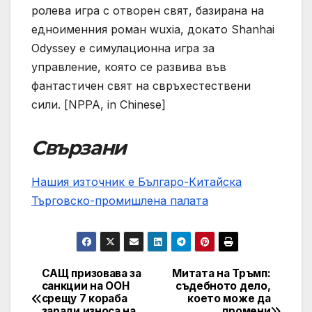
ролева игра с отворен свят, базирана на
едноименния роман wuxia, докато Shanhai
Odyssey е симулационна игра за
управление, която се развива във
фантастичен свят на свръхестествени
сили. [NPPA, in Chinese]
Свързани
Нашия източник е Българо-Китайска
Търговско-промишлена палaта
САЩ призовава за
Митата на Тръмп:
Post
санкции на ООН
съдебното дело,
срещу 7 кораба
което може да
navigation
заради износа на
промени