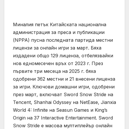
Миналия петък Китайската национална
администрация за преса и публикации
(NPPA) пусна последната партида местни
лицензи за онлайн игри за март. Бяха
издадени общо 129 лиценза, отбелязвайки
нов едномесечен връх от 2023 г. През
първите три месеца на 2025 г. бяха
одобрени 362 местни и 21 внесени лиценза
за игри. Ключови домашни игри, одобрени
през март, включват Sword Snow Stride на
Tencent, Shanhai Odyssey на NetEase, Jianxia
World 4: Infinite на Seasun Games и King’s
Origin на 37 Interactive Entertainment. Sword
Snow Stride е масова мултиплейър онлайн