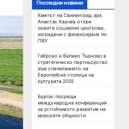
Последни новини
Кметът на Свиленград арх.
Анастас Карчев откри
новите социални центрове,
изградени с финансиране по
ПВУ
Габрово и Велико Търново в
стратегическо партньорство
към спечелването на
Европейска столица на
културата 2032
Бургас посреща
международна конференция
за устойчивото развитие на
морските общности