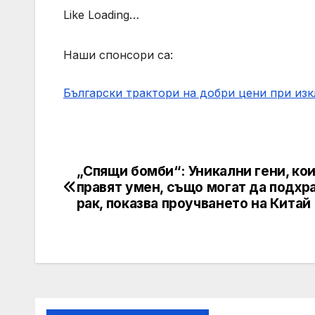
Like Loading…
Наши спонсори са:
Български трактори на добри цени при из
„Спящи бомби“: Уникални гени, кои
Post
правят умен, също могат да подхр
navigation
рак, показва проучването на Китай