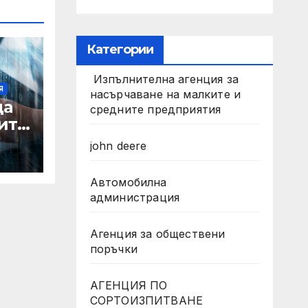
Категории
Изпълнителна агенция за
Я
насърчаване на малките и
да
средните предприятия
ите
а
john deere
а
лни
Автомобилна
администрация
ът
Агенция за обществени
поръчки
АГЕНЦИЯ ПО
СОРТОИЗПИТВАНЕ