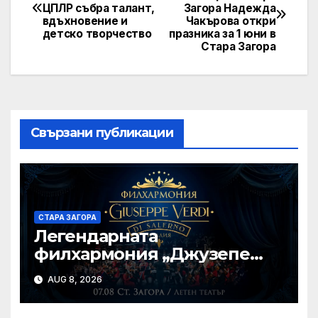
ЦПЛР събра талант,
Загора Надежда
navigation
вдъхновение и
Чакърова откри
детско творчество
празника за 1 юни в
Стара Загора
Свързани публикации
СТАРА ЗАГОРА
Легендарната
филхармония „Джузепе
Верди“ от Салерно с
AUG 8, 2026
концерт под звездите тази
вечер в Летен татър – Стара