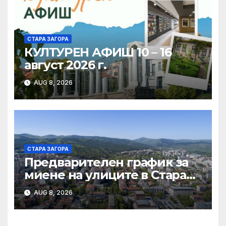
Загора
СТАРА ЗАГОРА
КУЛТУРЕН АФИШ 10 – 16
август 2026 г.
AUG 8, 2026
СТАРА ЗАГОРА
Предварителен график за
миене на улиците в Стара
Загора за периода от
AUG 8, 2026
10.08.2026 до 14.08.2026 г.