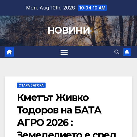
Skip
Mon. Aug 10th, 2026
10:04:11 AM
to
content
НОВИНИ
СТАРА ЗАГОРА
Кметът Живко
Тодоров на БАТА
АГРО 2026 :
Земеделието е сред