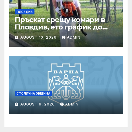
ПЛОВДИВ
Пръскат срещу комари в
Пловдив, ето график до
края на август
AUGUST 10, 2026
ADMIN
СТОЛИЧНА ОБЩИНА
AUGUST 9, 2026
ADMIN