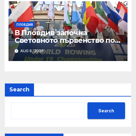
ПЛОВДИВ
В Пловдив започна
Световното първенство по
гребане
AUG 6, 2026
Search
Search