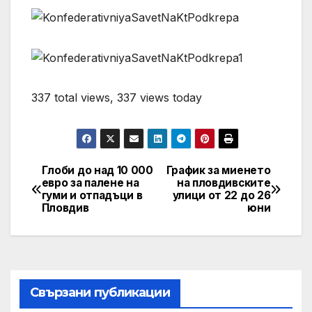
337 total views, 337 views today
Глоби до над 10 000
График за миенето
Post
евро за палене на
на пловдивските
гуми и отпадъци в
улици от 22 до 26
navigation
Пловдив
юни
Свързани публикации