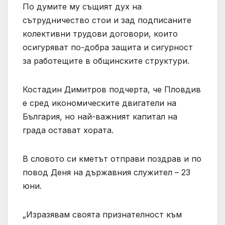
По думите му същият дух на
сътрудничество стои и зад подписаните
колективни трудови договори, които
осигуряват по-добра защита и сигурност
за работещите в общинските структури.
Костадин Димитров подчерта, че Пловдив
е сред икономическите двигатели на
България, но най-важният капитал на
града остават хората.
В словото си кметът отправи поздрав и по
повод Деня на държавния служител – 23
юни.
„Изразявам своята признателност към