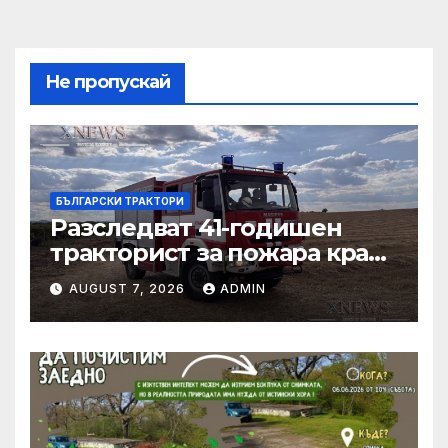
Не пропускай
БЪЛГАРСКИ ТРАКТОРИ
Разследват 41-годишен
тракторист за пожара край
Българска поляна
AUGUST 7, 2026
ADMIN