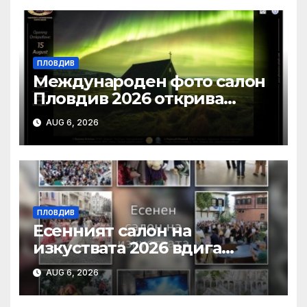
ПЛОВДИВ
Международен фото салон
Пловдив 2026 открива
изложба с най-добрите
AUG 6, 2026
фотографии от
тазгодишното издание
ПЛОВДИВ
Есенният салон на
изкуствата 2026 вдига
завеса в Пловдив с богата
AUG 6, 2026
културна програма