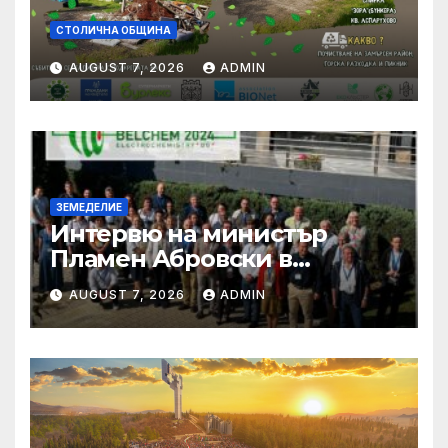
СТОЛИЧНА ОБЩИНА
AUGUST 7, 2026
ADMIN
ЗЕМЕДЕЛИЕ
Интервю на министър
Пламен Абровски в
предаването „Денят на
AUGUST 7, 2026
ADMIN
живо”, NOVA NEWS