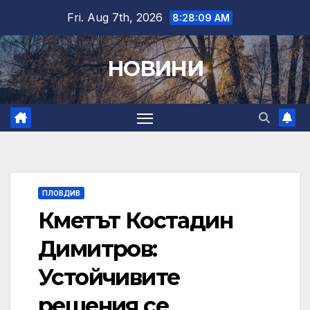
Skip
Fri. Aug 7th, 2026
8:28:10 AM
to
content
НОВИНИ
ПЛОВДИВ
Кметът Костадин
Димитров:
Устойчивите
решения се