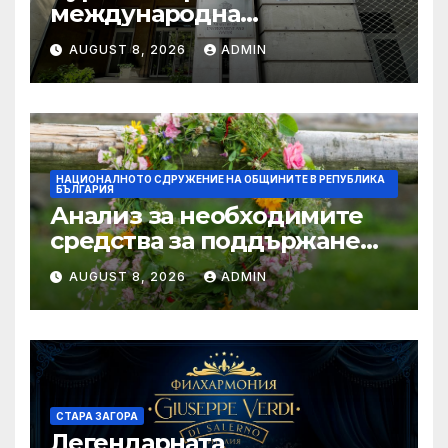
международна
конференция за
AUGUST 8, 2026
ADMIN
устойчивото развитие на
морските общности
НАЦИОНАЛНОТО СДРУЖЕНИЕ НА ОБЩИНИТЕ В РЕПУБЛИКА
БЪЛГАРИЯ
Анализ за необходимите
средства за поддържане
проводимостта на речните
AUGUST 8, 2026
ADMIN
корита на територията на
България, с цел превенция
на риска от наводнения
СТАРА ЗАГОРА
Легендарната