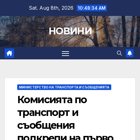
Skip
Sat. Aug 8th, 2026
10:48:35 AM
to
content
НОВИНИ
МИНИСТЕРСТВО НА ТРАНСПОРТА И СЪОБЩЕНИЯТА
Комисията по
транспорт и
съобщения
подкрепи на първо