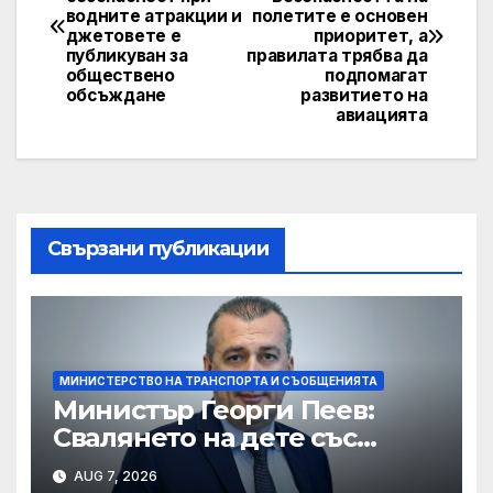
navigation
водните атракции и
полетите е основен
джетовете е
приоритет, а
публикуван за
правилата трябва да
обществено
подпомагат
обсъждане
развитието на
авиацията
Свързани публикации
МИНИСТЕРСТВО НА ТРАНСПОРТА И СЪОБЩЕНИЯТА
Министър Георги Пеев:
Свалянето на дете със
специални потребности от
AUG 7, 2026
автобус не е морално и е