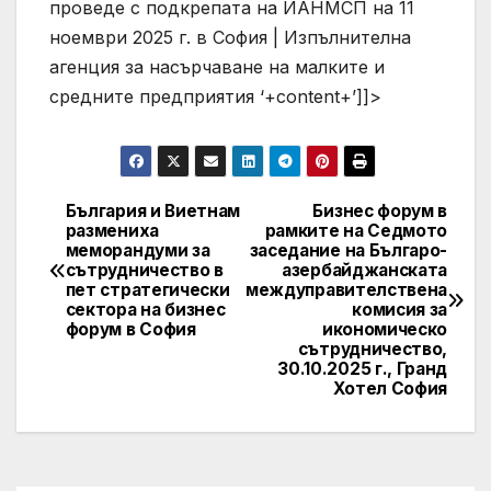
проведе с подкрепата на ИАНМСП на 11
ноември 2025 г. в София | Изпълнителна
агенция за насърчаване на малките и
средните предприятия
‘+content+’]]>
България и Виетнам
Бизнес форум в
Post
размениха
рамките на Седмото
меморандуми за
заседание на Българо-
navigation
сътрудничество в
азербайджанската
пет стратегически
междуправителствена
сектора на бизнес
комисия за
форум в София
икономическо
сътрудничество,
30.10.2025 г., Гранд
Хотел София