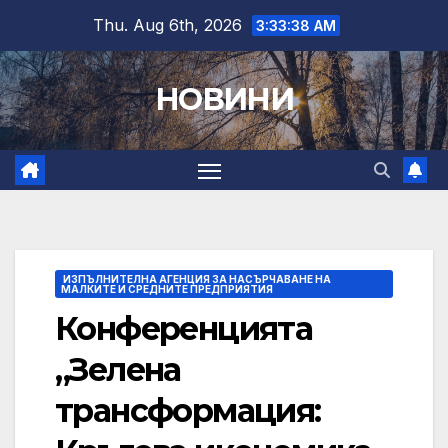
Skip
Thu. Aug 6th, 2026
3:33:39 AM
to
content
НОВИНИ
ИЗПЪЛНИТЕЛНА АГЕНЦИЯ ЗА НАСЪРЧАВАНЕ НА
МАЛКИТЕ И СРЕДНИТЕ ПРЕДПРИЯТИЯ
Конференцията
„Зелена
трансформация: