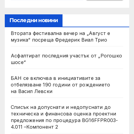
Последни новини
Втората фестивална вечер на „Август е
музика“ посреща Фредерик Виал Трио
Асфалтират последния участък от „Рогошко
шосе“
БАН се включва в инициативите за
отбелязване 190 години от рождението
на Васил Левски
Списък на допуснати и недопуснати до
техническа и финансова оценка проектни
предложения по процедура BG16FFPR003-
4.011 –Компонент 2