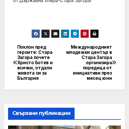
от
Държавна опера-Стара Загора
Поклон пред
Международният
Post
героите: Стара
младежки център в
Загора почете
Стара Загора
navigation
Христо Ботев и
организира
всички, отдали
поредица от
живота си за
инициативи през
България
месец юни
Свързани публикации