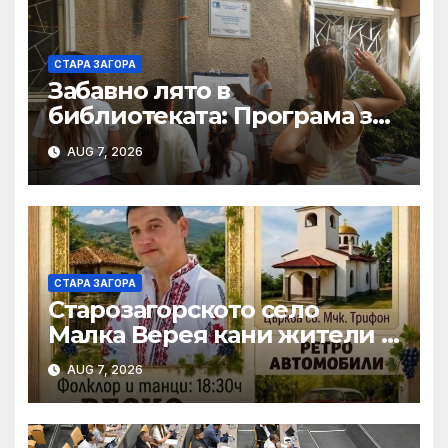
СТАРА ЗАГОРА
Забавно лято в
библиотекатa: Програма за
периода 10.08.2026 –
AUG 7, 2026
14.08.2026
СТАРА ЗАГОРА
Старозагорското село
Малка Верея кани жители и
гости на традиционния си
AUG 7, 2026
събор