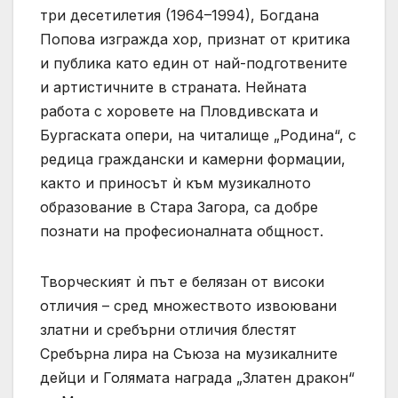
три десетилетия (1964–1994), Богдана
Попова изгражда хор, признат от критика
и публика като един от най-подготвените
и артистичните в страната. Нейната
работа с хоровете на Пловдивската и
Бургаската опери, на читалище „Родина“, с
редица граждански и камерни формации,
както и приносът ѝ към музикалното
образование в Стара Загора, са добре
познати на професионалната общност.
Творческият ѝ път е белязан от високи
отличия – сред множеството извоювани
златни и сребърни отличия блестят
Сребърна лира на Съюза на музикалните
дейци и Голямата награда „Златен дракон“