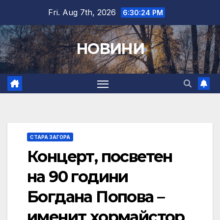
Skip
Fri. Aug 7th, 2026
6:30:25 PM
to
content
НОВИНИ
СТАРА ЗАГОРА
Концерт, посветен
на 90 години
Богдана Попова –
именит хормайстор