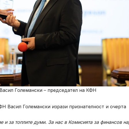
Васил Големански – председател на КФН
ФН Васил Големански изрази признателност и очерта
е и за топлите думи. За нас в Комисията за финансов н