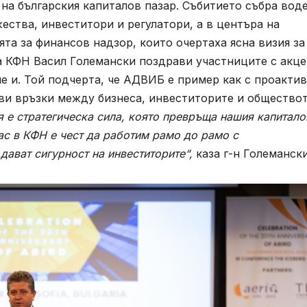
на българския капиталов пазар. Събитието събра вод
ества, инвеститори и регулатори, а в центъра на
та за финансов надзор, които очертаха ясна визия за
 КФН Васил Големански поздрави участниците с акце
е и. Той подчерта, че АДВИБ е пример как с проакти
ви връзки между бизнеса, инвеститорите и обществот
я е стратегическа сила, която превръща нашия капитало
нас в КФН е чест да работим рамо до рамо с
дават сигурност на инвеститорите“,
каза г-н Големански