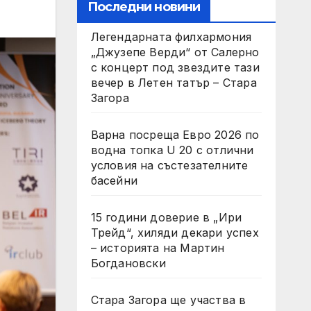
Последни новини
Легендарната филхармония
„Джузепе Верди“ от Салерно
с концерт под звездите тази
вечер в Летен татър – Стара
Загора
Варна посреща Евро 2026 по
водна топка U 20 с отлични
условия на състезателните
басейни
15 години доверие в „Ири
Трейд“, хиляди декари успех
– историята на Мартин
Богдановски
Стара Загора ще участва в