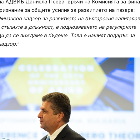
на АДВИБ Даниела Пеева, връчи на Комисията за фин
ризнание за общите усилия за развитието на пазара:
финансов надзор за развитието на българския капиталов
 стъпихте в длъжност, е подновяването на регулярните
и да се виждаме в бъдеще. Това е нашият подарък за
надзор.
“