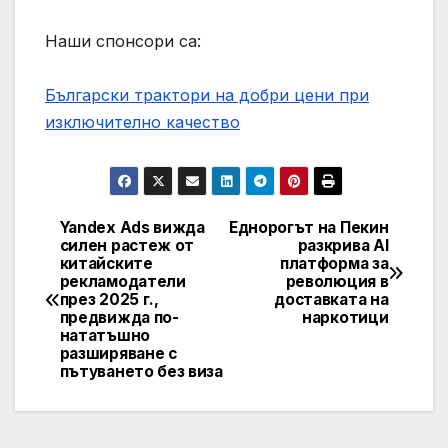
Наши спонсори са:
Български трактори на добри цени при
изключително качество
Yandex Ads вижда
Еднорогът на Пекин
Post
силен растеж от
разкрива AI
китайските
платформа за
navigation
рекламодатели
революция в
през 2025 г.,
доставката на
предвижда по-
наркотици
нататъшно
разширяване с
пътуването без виза