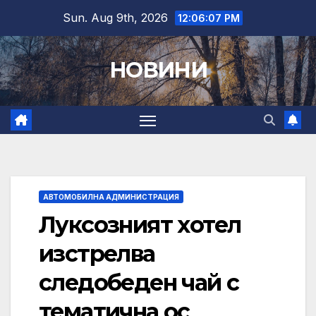
Skip
Sun. Aug 9th, 2026
12:06:08 PM
to
content
НОВИНИ
АВТОМОБИЛНА АДМИНИСТРАЦИЯ
Луксозният хотел
изстрелва
следобеден чай с
тематична ос