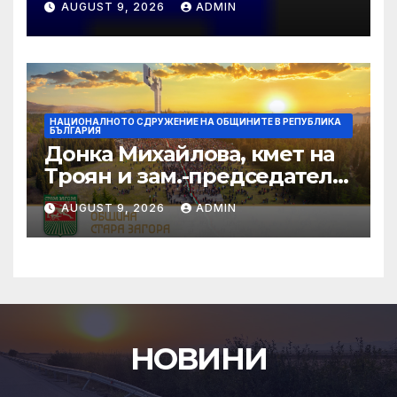
AUGUST 9, 2026
ADMIN
НАЦИОНАЛНОТО СДРУЖЕНИЕ НА ОБЩИНИТЕ В РЕПУБЛИКА
БЪЛГАРИЯ
Донка Михайлова, кмет на
Троян и зам.-председател
на НСОРБ: Знаем какво е
AUGUST 9, 2026
ADMIN
произведено, как е
произведено и какво влиза
в детското меню
НОВИНИ