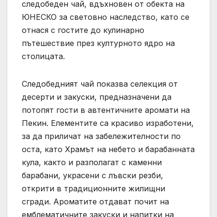
следобеден чай, вдъхновен от обекта на
ЮНЕСКО за световно наследство, като се
отнася с гостите до кулинарно
пътешествие през културното ядро ​​на
столицата.
Следобедният чай показва селекция от
десерти и закуски, предназначени да
потопят гости в автентичните аромати на
Пекин. Елементите са красиво изработени,
за да приличат на забележителности по
оста, като Храмът на небето и барабанната
кула, както и разполагат с каменни
барабани, украсени с лъвски резби,
открити в традиционните жилищни
сгради. Ароматите отдават почит на
емблематичните закуски и напитки на