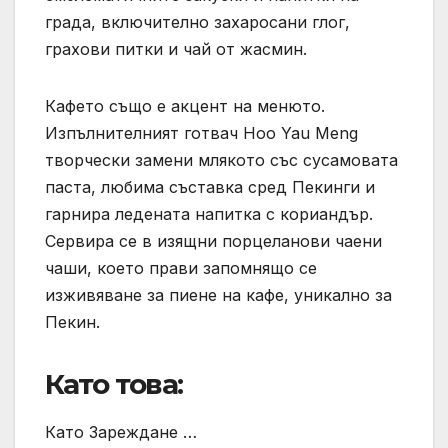
града, включително захаросани глог,
грахови питки и чай от жасмин.
Кафето също е акцент на менюто.
Изпълнителният готвач Hoo Yau Meng
творчески замени млякото със сусамовата
паста, любима съставка сред Пекинги и
гарнира ледената напитка с кориандър.
Сервира се в изящни порцеланови чаени
чаши, което прави запомнящо се
изживяване за пиене на кафе, уникално за
Пекин.
Като това:
Като Зареждане …