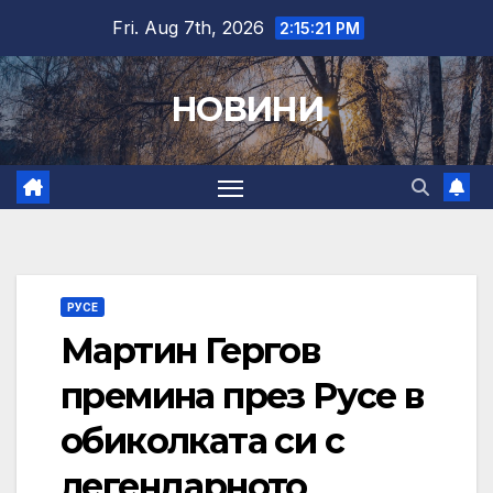
Skip
Fri. Aug 7th, 2026
2:15:22 PM
to
content
НОВИНИ
РУСЕ
Мартин Гергов
премина през Русе в
обиколката си с
легендарното