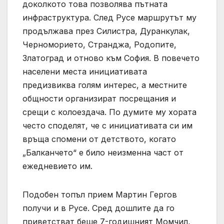
доколкото това позволява пътната
инфраструктура. След Русе маршрутът му
продължава през Силистра, Дуранкулак,
Черноморието, Странджа, Родопите,
Златоград и отново към София. В повечето
населени места инициативата
предизвиква голям интерес, а местните
общности организират посрещания и
срещи с колоездача. По думите му хората
често споделят, че с инициативата си им
връща спомени от детството, когато
„Балканчето“ е било неизменна част от
ежедневието им.
Подобен топъл прием Мартин Гергов
получи и в Русе. Сред дошлите да го
приветстват беше 7-годишният Момчил,