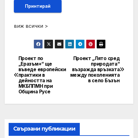
Принтирай
виж всички >
Проект по
Проект „Лято сред
Post
„Еразъм+“ ще
природата“
въведе европейски
възражда връзката
navigation
практики в
между поколенията
дейността на
в село Бъзън
МКБППМН при
Община Русе
Свързани публикации