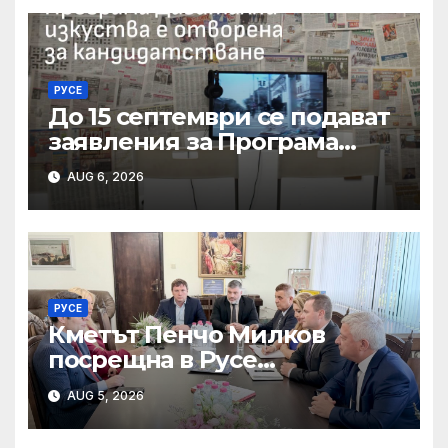
РУСЕ
До 15 септември се подават
заявления за Програма
„Дигитални изкуства“ на
AUG 6, 2026
Национален фонд
„Култура“
РУСЕ
Кметът Пенчо Милков
посрещна в Русе
вицепремиера Александър
AUG 5, 2026
Пулев, обсъдено бе
индустриалното развитие