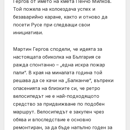
Гергов от името на кмета Пенчо Милков.
Той пожела на колоездача успех и
безаварийно каране, както и отново да
посети Русе при следващи свои
инициативи.
Мартин Гергов сподели, че идеята за
настоящата обиколка на България се
ражда спонтанно – „една искра пожар
пали“. В края на миналата година той
решава да се качи на „Балканче“, въпреки
опасенията на близките си, че ретро
велосипедът не е най-подходящото
средство за придвижване по подобен
маршрут. Велосипедът е закупен чрез
обява и впоследствие е основно
ремонтиран, за да бъде напълно годен за