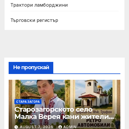
Трактори ламборджини
Търговски регистър
Не пропускай
СТАРА ЗАГОРА
Старозагорското село
Малка Верея кани жители
и гости на традиционния
AUGUST 7, 2026
ADMIN