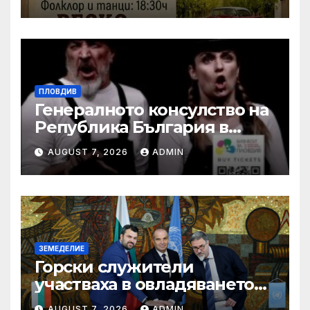
си събор
ПЛОВДИВ
Генералното консулство на
Република България в
Единбург посрещна екипа
AUGUST 7, 2026
ADMIN
на Театър „Хенд“ преди
историческия им дебют на
световния Edinburgh
Festival Fringe
ЗЕМЕДЕЛИЕ
Горски служители
участваха в овладяването
на близо 10 пожара на
AUGUST 7, 2026
ADMIN