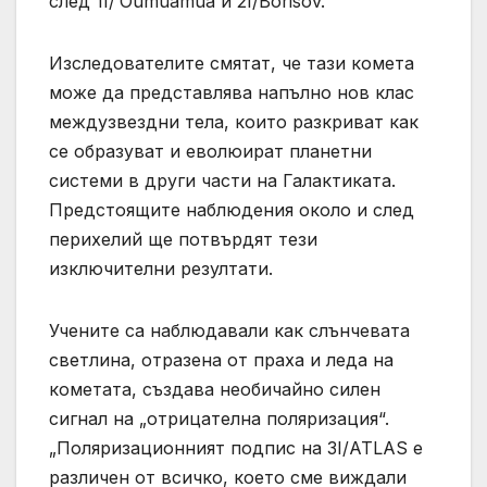
след 1I/ʻOumuamua и 2I/Borisov.
Изследователите смятат, че тази комета
може да представлява напълно нов клас
междузвездни тела, които разкриват как
се образуват и еволюират планетни
системи в други части на Галактиката.
Предстоящите наблюдения около и след
перихелий ще потвърдят тези
изключителни резултати.
Учените са наблюдавали как слънчевата
светлина, отразена от праха и леда на
кометата, създава необичайно силен
сигнал на „отрицателна поляризация“.
„Поляризационният подпис на 3I/ATLAS е
различен от всичко, което сме виждали