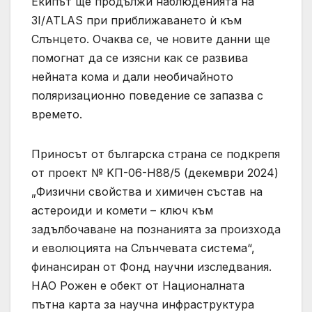
Екипът ще продължи наблюденията на
3I/ATLAS при приближаването ѝ към
Слънцето. Очаква се, че новите данни ще
помогнат да се изясни как се развива
нейната кома и дали необичайното
поляризационно поведение се запазва с
времето.
Приносът от българска страна се подкрепя
от проект № KΠ-06-H88/5 (декември 2024)
„Физични свойства и химичен състав на
астероиди и комети – ключ към
задълбочаване на познанията за произхода
и еволюцията на Слънчевата система“,
финансиран от Фонд научни изследвания.
НАО Рожен е обект от Националната
пътна карта за научна инфраструктура