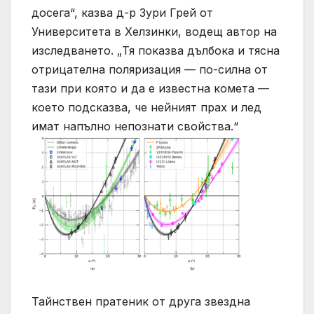
досега“, казва д-р Зури Грей от
Университета в Хелзинки, водещ автор на
изследването. „Тя показва дълбока и тясна
отрицателна поляризация — по-силна от
тази при която и да е известна комета —
което подсказва, че нейният прах и лед
имат напълно непознати свойства.“
Тайнствен пратеник от друга звездна