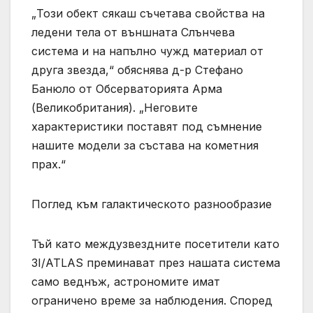
„Този обект сякаш съчетава свойства на
ледени тела от външната Слънчева
система и на напълно чужд материал от
друга звезда,“ обяснява д-р Стефано
Банюло от Обсерваторията Арма
(Великобритания). „Неговите
характеристики поставят под съмнение
нашите модели за състава на кометния
прах.“
Поглед към галактическото разнообразие
Тъй като междузвездните посетители като
3I/ATLAS преминават през нашата система
само веднъж, астрономите имат
ограничено време за наблюдения. Според