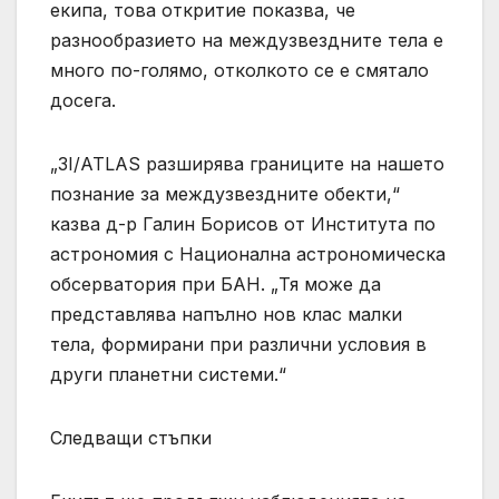
екипа, това откритие показва, че
разнообразието на междузвездните тела е
много по-голямо, отколкото се е смятало
досега.
„3I/ATLAS разширява границите на нашето
познание за междузвездните обекти,“
казва д-р Галин Борисов от Института по
астрономия с Национална астрономическа
обсерватория при БАН. „Тя може да
представлява напълно нов клас малки
тела, формирани при различни условия в
други планетни системи.“
Следващи стъпки