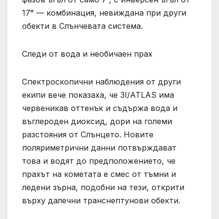
17° — комбинация, невиждана при други
обекти в Слънчевата система.
Следи от вода и необичаен прах
Спектроскопични наблюдения от други
екипи вече показаха, че 3I/ATLAS има
червеникав оттенък и съдържа вода и
въглероден диоксид, дори на големи
разстояния от Слънцето. Новите
поляриметрични данни потвърждават
това и водят до предположението, че
прахът на кометата е смес от тъмни и
ледени зърна, подобни на тези, открити
върху далечни транснептунови обекти.