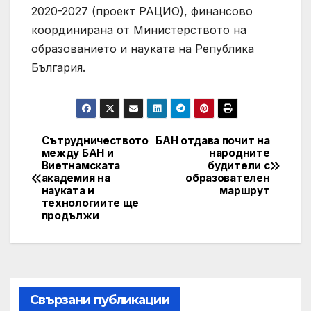
2020-2027 (проект РАЦИО), финансово
координирана от Министерството на
образованието и науката на Република
България.
Сътрудничеството
БАН отдава почит на
Post
между БАН и
народните
Виетнамската
будители с
navigation
академия на
образователен
науката и
маршрут
технологиите ще
продължи
Свързани публикации