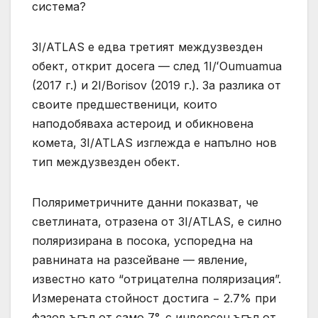
система?
3I/ATLAS е едва третият междузвезден
обект, открит досега — след 1I/ʻOumuamua
(2017 г.) и 2I/Borisov (2019 г.). За разлика от
своите предшественици, които
наподобяваха астероид и обикновена
комета, 3I/ATLAS изглежда е напълно нов
тип междузвезден обект.
Поляриметричните данни показват, че
светлината, отразена от 3I/ATLAS, е силно
поляризирана в посока, успоредна на
равнината на разсейване — явление,
известно като “отрицателна поляризация”.
Измерената стойност достига − 2.7% при
фазов ъгъл от само 7°, с инверсен ъгъл от