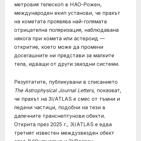
метровия телескоп в НАО-Рожен,
международен екип установи, че прахът
на кометата проявява най-голямата
отрицателна поляризация, наблюдавана
някога при комета или астероид —
откритие, което може да промени
досегашните ни представи за малките
тела, идващи от други звездни системи.
Резултатите, публикувани в списанието
The Astrophysical Journal Letters
, показват,
че прахът на 3I/ATLAS е смес от тъмни и
ледени частици, подобни на тези в
далечните транснептунови обекти.
Открита през 2025 г., 3I/ATLAS е едва
третият известен междузвезден обект