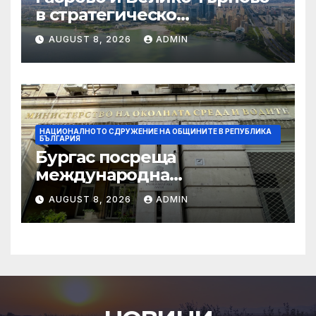
в стратегическо
партньорство към
AUGUST 8, 2026
ADMIN
спечелването на
Европейска столица на
културата 2032
НАЦИОНАЛНОТО СДРУЖЕНИЕ НА ОБЩИНИТЕ В РЕПУБЛИКА
БЪЛГАРИЯ
Бургас посреща
международна
конференция за
AUGUST 8, 2026
ADMIN
устойчивото развитие на
морските общности