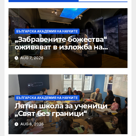
БЪЛГАРСКА АКАДЕМИЯ НА НАУКИТЕ
„Забравените божества“
оживяват в изложба на
Националния
AUG 7, 2026
археологически музей
БЪЛГАРСКА АКАДЕМИЯ НА НАУКИТЕ
Лятна школа за ученици
„Свят без граници“
AUG 6, 2026