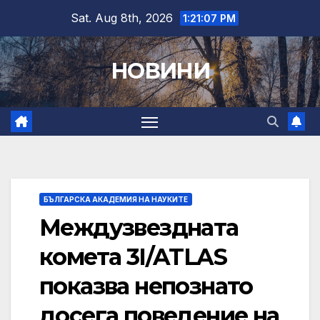
Skip
Sat. Aug 8th, 2026
1:21:08 PM
to
content
НОВИНИ
БЪЛГАРСКА АКАДЕМИЯ НА НАУКИТЕ
Междузвездната
комета 3I/ATLAS
показва непознато
досега поведение на