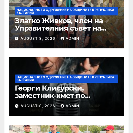
НАЦИОНАЛНОТО СДРУЖЕНИЕ НА ОБЩИНИТЕ В РЕПУБЛИКА
БЪЛГАРИЯ
Златко Живков, член на
Управителния съвет на
НСОРБ и кмет на община
AUGUST 8, 2026
ADMIN
Монтана: Бюджетът на
държавата и общините не
отговаря на очакванията за
по-високи доходи
НАЦИОНАЛНОТО СДРУЖЕНИЕ НА ОБЩИНИТЕ В РЕПУБЛИКА
БЪЛГАРИЯ
Георги Клисурски,
заместник-кмет по
финанси на Столичната
AUGUST 8, 2026
ADMIN
община: Инвестиционната
програма за общинските
проекти остава „черна
кутия“