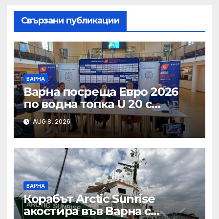
Свързани публикации
ВАРНА
Варна посреща Евро 2026
по водна топка U 20 с
отлични условия на
AUG 8, 2026
състезателните басейни
ВАРНА
Корабът Arctic Sunrise
акостира във Варна с