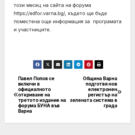
този месец на сайта на форума
https://edfor.varna.bg/, където ще бъде
поместена още информация за програмата
и участниците.
Павел Попов се
Община Варна
Post
включи в
подготвя нов
официалното
електронен
navigation
откриване на
регистър на
третото издание на
зелената система в
форума БУНА във
града
Варна