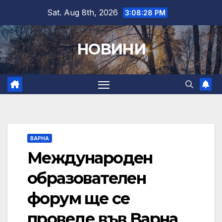
Skip
Sat. Aug 8th, 2026
3:08:29 PM
to
content
НОВИНИ
ВАРНА
Международен
образователен
форум ще се
проведе във Варна