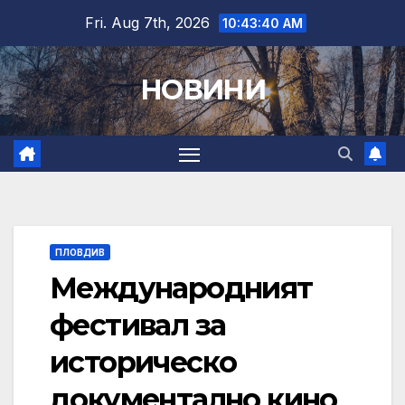
Skip
Fri. Aug 7th, 2026
10:43:41 AM
to
content
НОВИНИ
ПЛОВДИВ
Международният
фестивал за
историческо
документално кино