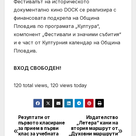
Фестивалът на историческото
документално кино DOCK се реализира с
финансовата подкрепа на Община
Пловдив по програмата „Култура“,
компонент „Фестивали и значими събития“
и е част от Културния календар на Община
Пловдив.
ВХОД СВОБОДЕН!
120 total views, 120 views today
Резултати от
Издателство
Post
първото класиране
„Летера“ кани на
за прием в първи
втория маршрут от
navigation
клас за учебната
„Духовни маршрути