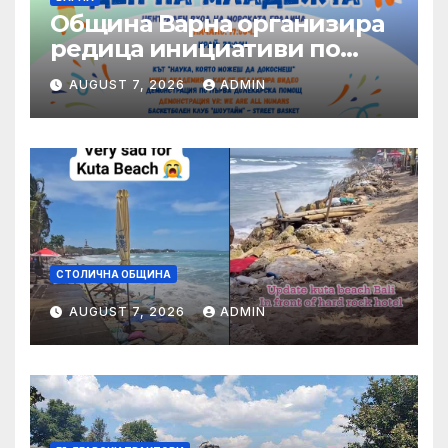
Община Варна организира
редица инициативи по
повод Международния ден
AUGUST 7, 2026
ADMIN
на младежта – 12 август
СТОЛИЧНА ОБЩИНА
AUGUST 7, 2026
ADMIN