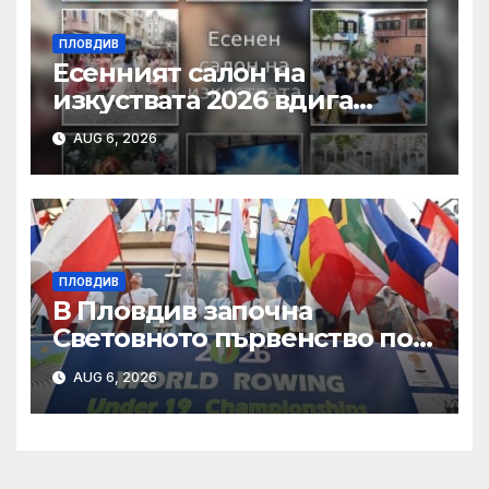
ПЛОВДИВ
Есенният салон на
изкуствата 2026 вдига
завеса в Пловдив с богата
AUG 6, 2026
културна програма
ПЛОВДИВ
В Пловдив започна
Световното първенство по
гребане
AUG 6, 2026