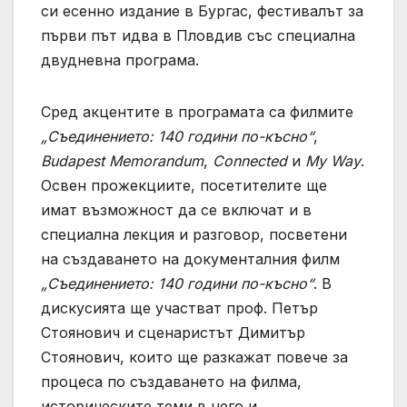
си есенно издание в Бургас, фестивалът за
първи път идва в Пловдив със специална
двудневна програма.
Сред акцентите в програмата са филмите
„Съединението: 140 години по-късно“
,
Budapest Memorandum
,
Connected
и
My Way
.
Освен прожекциите, посетителите ще
имат възможност да се включат и в
специална лекция и разговор, посветени
на създаването на документалния филм
„Съединението: 140 години по-късно“
. В
дискусията ще участват проф. Петър
Стоянович и сценаристът Димитър
Стоянович, които ще разкажат повече за
процеса по създаването на филма,
историческите теми в него и