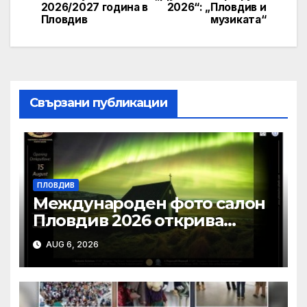
2026/2027 година в
2026“: „Пловдив и
Пловдив
музиката“
Свързани публикации
ПЛОВДИВ
Международен фото салон
Пловдив 2026 открива
изложба с най-добрите
AUG 6, 2026
фотографии от
тазгодишното издание