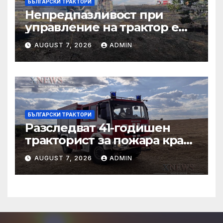
БЪЛГАРСКИ ТРАКТОРИ
Непредпазливост при
управление на трактор е
причина за вчерашния
AUGUST 7, 2026
ADMIN
пожар край
тополовградското село
Българска поляна
БЪЛГАРСКИ ТРАКТОРИ
Разследват 41-годишен
тракторист за пожара край
Българска поляна
AUGUST 7, 2026
ADMIN