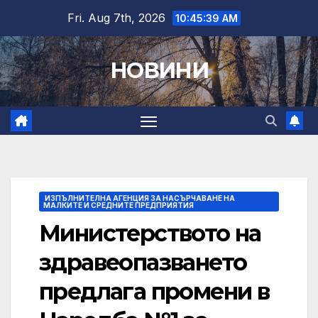
Skip
Fri. Aug 7th, 2026
10:45:40 AM
to
content
НОВИНИ
ИЗПЪЛНИТЕЛНА АГЕНЦИЯ ЗА НАСЪРЧАВАНЕ НА
МАЛКИТЕ И СРЕДНИТЕ ПРЕДПРИЯТИЯ
Министерството на
здравеопазването
предлага промени в