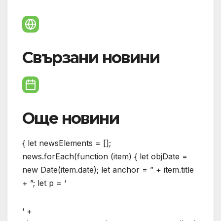
Свързани новини
Още новини
{ let newsElements = [];
news.forEach(function (item) { let objDate =
new Date(item.date); let anchor = ” + item.title
+ ”; let p = ‘
‘ +