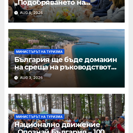
„Подобряването на
свързаността ще бъде
AUG 6, 2026
ключово за развитието на
туризма през следващата
година“
МИНИСТЪРЪТ НА ТУРИЗМА
България ще бъде домакин
на среща на ръководството
на един от най-големите
AUG 3, 2026
туроператори в света
МИНИСТЪРЪТ НА ТУРИЗМА
Национално движение
„Опознай България – 100