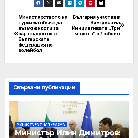
Министерството на
България участва в
Post
туризма обсъжда
Конгреса на
възможности за
Инициативата „Три
navigation
партньорство с
морета“ в Люблин
Българската
федерация по
волейбол
Свързани публикации
МИНИСТЪРЪТ НА ТУРИЗМА
Министър Илин Димитров: