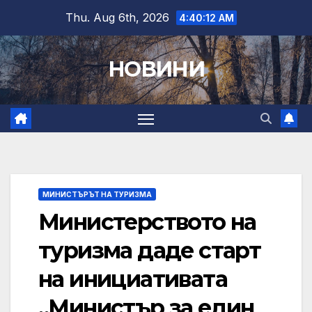
Skip
Thu. Aug 6th, 2026
4:40:13 AM
to
content
НОВИНИ
МИНИСТЪРЪТ НА ТУРИЗМА
Министерството на
туризма даде старт
на инициативата
„Министър за един