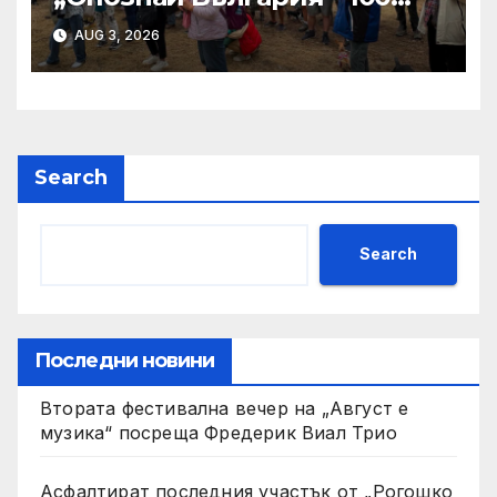
национални туристически
AUG 3, 2026
обекта“ отбеляза своята 60-
годишнина в Жеравна
Search
Search
Последни новини
Втората фестивална вечер на „Август е
музика“ посреща Фредерик Виал Трио
Асфалтират последния участък от „Рогошко