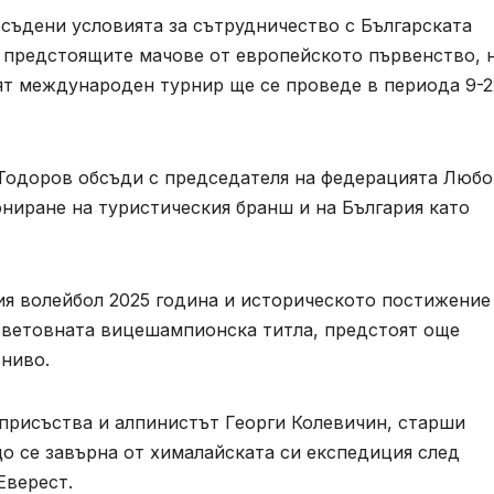
съдени условията за сътрудничество с Българската
с предстоящите мачове от европейското първенство, 
т международен турнир ще се проведе в периода 9-2
Тодоров обсъди с председателя на федерацията Любо
ниране на туристическия бранш и на България като
ия волейбол 2025 година и историческото постижение
световната вицешампионска титла, предстоят още
 ниво.
присъства и алпинистът Георги Колевичин, старши
о се завърна от хималайската си експедиция след
Еверест.