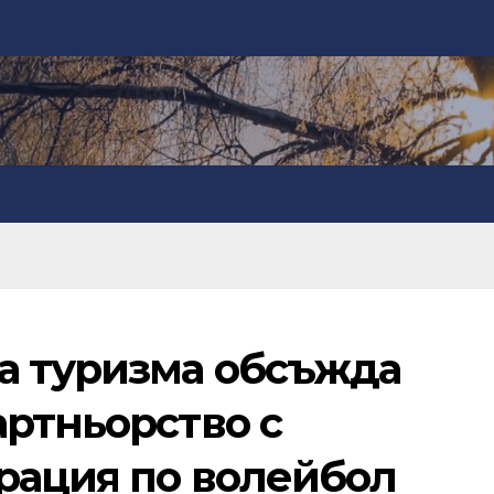
а туризма обсъжда
артньорство с
рация по волейбол