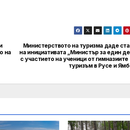
и
Министерството на туризма даде ста
о на
на инициативата „Министър за един де
с участието на ученици от гимназиите
туризъм в Русе и Ямб