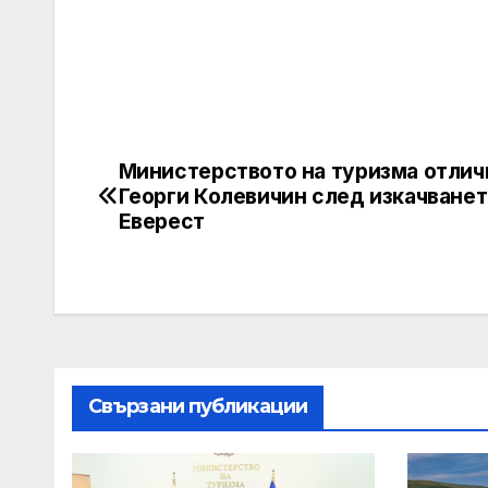
Министерството на туризма отлич
Post
Георги Колевичин след изкачванет
navigation
Еверест
Свързани публикации