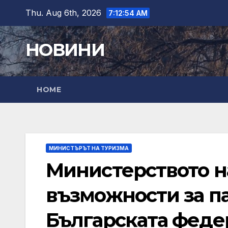
Skip
Thu. Aug 6th, 2026
7:12:55 AM
to
content
НОВИНИ
HOME
МИНИСТЪРЪТ НА ТУРИЗМА
Министерството н
възможности за п
Българската феде