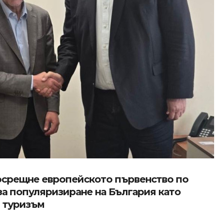
осрещне европейското първенство по
за популяризиране на България като
н туризъм