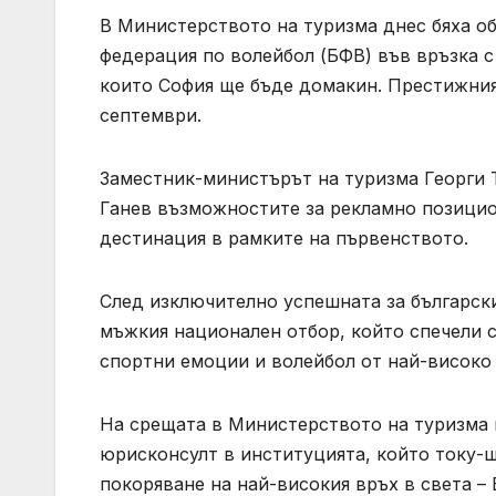
В Министерството на туризма днес бяха об
федерация по волейбол (БФВ) във връзка 
които София ще бъде домакин. Престижния
септември.
Заместник-министърът на туризма Георги 
Ганев възможностите за рекламно позицио
дестинация в рамките на първенството.
След изключително успешната за българск
мъжкия национален отбор, който спечели 
спортни емоции и волейбол от най-високо
На срещата в Министерството на туризма 
юрисконсулт в институцията, който току-щ
покоряване на най-високия връх в света – 