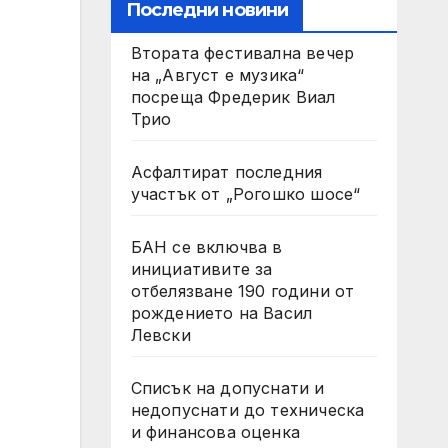
Последни новини
Втората фестивална вечер
на „Август е музика“
посреща Фредерик Виал
Трио
Асфалтират последния
участък от „Рогошко шосе“
БАН се включва в
инициативите за
отбелязване 190 години от
рождението на Васил
Левски
Списък на допуснати и
недопуснати до техническа
и финансова оценка