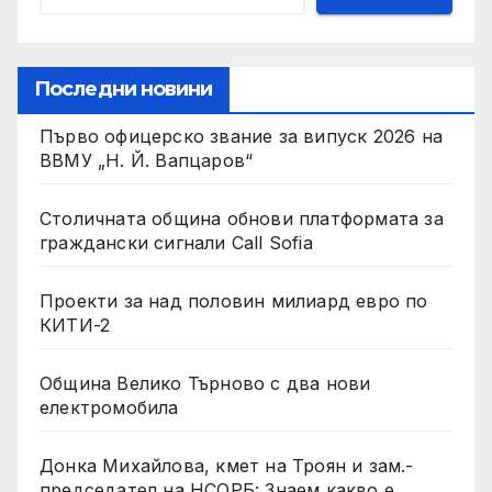
Последни новини
Първо офицерско звание за випуск 2026 на
ВВМУ „Н. Й. Вапцаров“
Столичната община обнови платформата за
граждански сигнали Call Sofia
Проекти за над половин милиард евро по
КИТИ-2
Община Велико Търново с два нови
електромобила
Донка Михайлова, кмет на Троян и зам.-
председател на НСОРБ: Знаем какво е