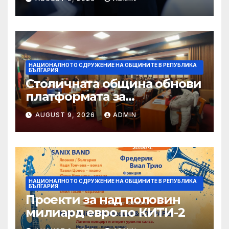
НАЦИОНАЛНОТО СДРУЖЕНИЕ НА ОБЩИНИТЕ В РЕПУБЛИКА
БЪЛГАРИЯ
Столичната община обнови
платформата за
граждански сигнали Call
AUGUST 9, 2026
ADMIN
Sofia
НАЦИОНАЛНОТО СДРУЖЕНИЕ НА ОБЩИНИТЕ В РЕПУБЛИКА
БЪЛГАРИЯ
Проекти за над половин
милиард евро по КИТИ-2