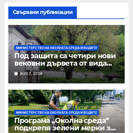
Свързани публикации
МИНИСТЕРСТВО НА ОКОЛНАТА СРЕДА И ВОДИТЕ
Под защита са четири нови
вековни дървета от вида
летен дъб, обикновен орех
AUG 7, 2026
и благун
МИНИСТЕРСТВО НА ОКОЛНАТА СРЕДА И ВОДИТЕ
Програма „Околна среда“
подкрепя зелени мерки за