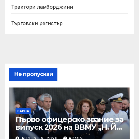
Трактори ламборджини
Търговски регистър
Не пропускай
ВАРНА
Първо офицерско звание за
випуск 2026 на ВВМУ „Н. Й.
Вапцаров“
AUGUST 9, 2026
ADMIN