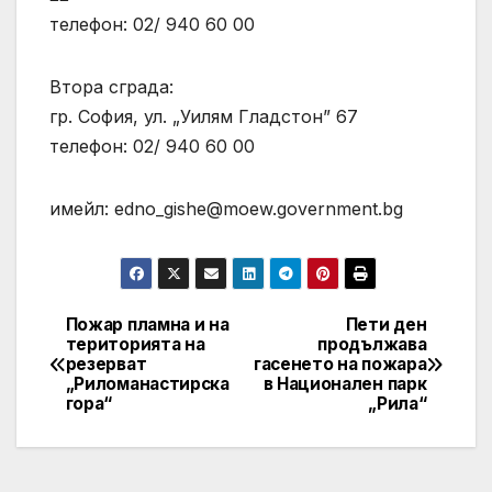
телефон: 02/ 940 60 00
Втора сграда:
гр. София, ул. „Уилям Гладстон” 67
телефон: 02/ 940 60 00
имейл:
edno_gishe@moew.government.bg
Пожар пламна и на
Пети ден
Post
територията на
продължава
резерват
гасенето на пожара
navigation
„Риломанастирска
в Национален парк
гора“
„Рила“