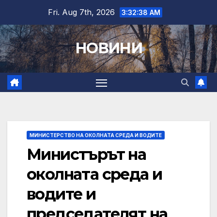
Skip
Fri. Aug 7th, 2026
3:32:39 AM
to
content
НОВИНИ
МИНИСТЕРСТВО НА ОКОЛНАТА СРЕДА И ВОДИТЕ
Министърът на
околната среда и
водите и
председателят на