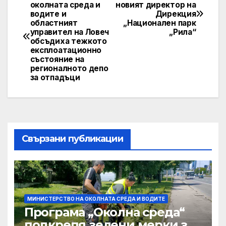
Post
околната среда и
новият директор на
водите и
Дирекция
navigation
областният
„Национален парк
управител на Ловеч
„Рила“
обсъдиха тежкото
експлоатационно
състояние на
регионалното депо
за отпадъци
Свързани публикации
МИНИСТЕРСТВО НА ОКОЛНАТА СРЕДА И ВОДИТЕ
Програма „Околна среда“
подкрепя зелени мерки за