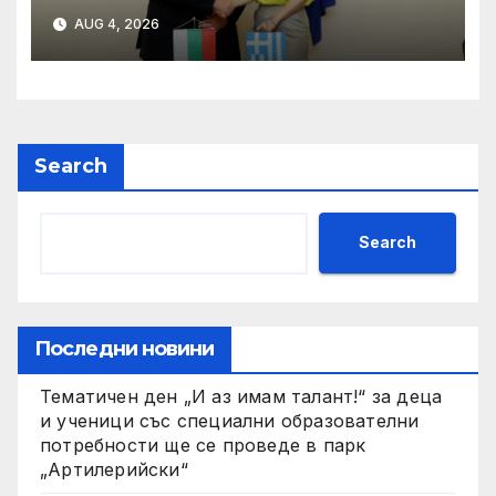
Алексиос Либеропулос
AUG 4, 2026
потвърдиха
стратегическото
партньорство между
България и Гърция в
областта на околната среда
Search
Search
Последни новини
Тематичен ден „И аз имам талант!“ за деца
и ученици със специални образователни
потребности ще се проведе в парк
„Артилерийски“