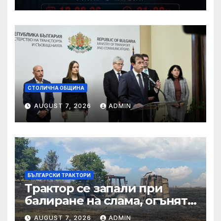
Международния ден на
младежта във Варна
СТОЛИЧНА ОБЩИНА
AUGUST 7, 2026
ADMIN
БЪЛГАРСКИ ТРАКТОРИ
Трактор се запали при
балиране на слама, огънят
засегна гора – Новини
AUGUST 7, 2026
ADMIN