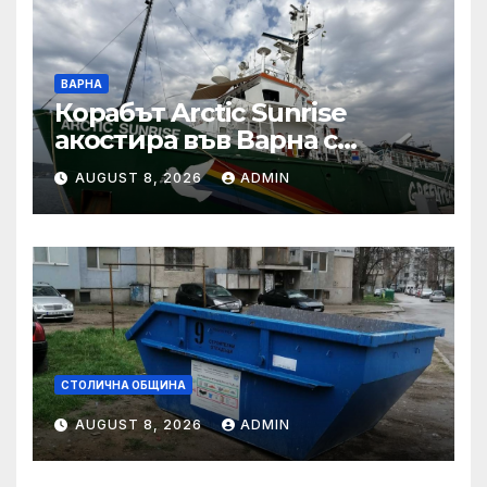
ВАРНА
Корабът Arctic Sunrise
акостира във Варна с
послание за опазването на
AUGUST 8, 2026
ADMIN
Черно море
СТОЛИЧНА ОБЩИНА
AUGUST 8, 2026
ADMIN