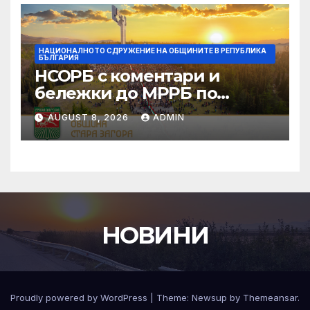
НАЦИОНАЛНОТО СДРУЖЕНИЕ НА ОБЩИНИТЕ В РЕПУБЛИКА
БЪЛГАРИЯ
НСОРБ с коментари и
бележки до МРРБ по
публикувания за
AUGUST 8, 2026
ADMIN
обществено обсъждане
проект на ЗИД на Закона за
регионалното развитие
НОВИНИ
Proudly powered by WordPress
|
Theme:
Newsup
by
Themeansar
.