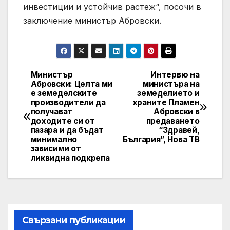
инвестиции и устойчив растеж“, посочи в
заключение министър Абровски.
Министър
Интервю на
Post
Абровски: Целта ми
министъра на
е земеделските
земеделието и
navigation
производители да
храните Пламен
получават
Абровски в
доходите си от
предаването
пазара и да бъдат
“Здравей,
минимално
България”, Нова ТВ
зависими от
ликвидна подкрепа
Свързани публикации