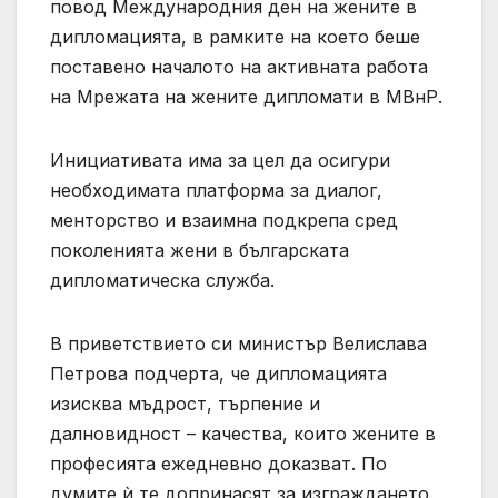
повод Международния ден на жените в
дипломацията, в рамките на което беше
поставено началото на активната работа
на Мрежата на жените дипломати в МВнР.
Инициативата има за цел да осигури
необходимата платформа за диалог,
менторство и взаимна подкрепа сред
поколенията жени в българската
дипломатическа служба.
В приветствието си министър Велислава
Петрова подчерта, че дипломацията
изисква мъдрост, търпение и
далновидност – качества, които жените в
професията ежедневно доказват. По
думите ѝ те допринасят за изграждането