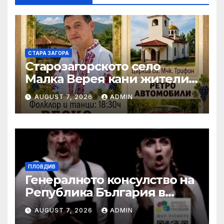
СТАРА ЗАГОРА
Старозагорското село
Малка Верея кани жители
и гости на традиционния
AUGUST 7, 2026
ADMIN
си събор
ПЛОВДИВ
Генералното консулство на
Република България в
Единбург посрещна екипа
AUGUST 7, 2026
ADMIN
на Театър „Хенд“ преди