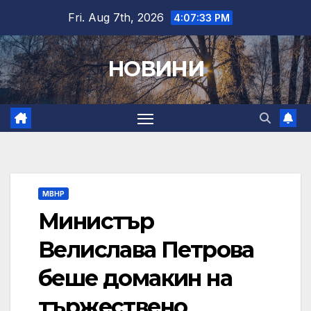
Skip
Fri. Aug 7th, 2026
4:07:35 PM
to
content
НОВИНИ
МВНР
Министър
Велислава Петрова
беше домакин на
тържествено