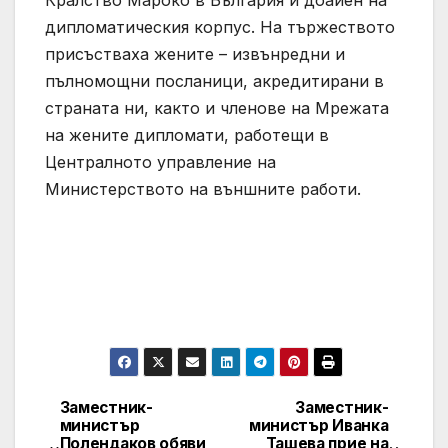
дипломатическия корпус. На тържеството
присъстваха жените – извънредни и
пълномощни посланици, акредитирани в
страната ни, както и членове на Мрежата
на жените дипломати, работещи в
Централното управление на
Министерството на външните работи.
Заместник-
Заместник-
Post
министър
министър Иванка
Полендаков обяви
Ташева прие на