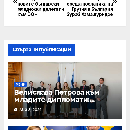
navigation
новите български
среща посланика на
младежки делегати
Грузия в България
към ООН
Зураб Хамашуридзе
Свързани публикации
МВНР
Велислава Петрова към
младите дипломати:
Бъдете смели, уверени и
AUG 3, 2026
винаги отстоявайте
интересите на България