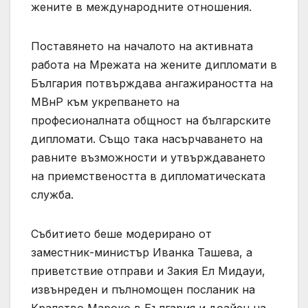
жените в международните отношения.
Поставянето на началото на активната
работа на Мрежата на жените дипломати в
България потвърждава ангажираността на
МВнР към укрепването на
професионалната общност на българските
дипломати. Също така насърчаването на
равните възможности и утвърждаването
на приемствеността в дипломатическата
служба.
Събитието беше модерирано от
заместник-министър Иванка Ташева, а
приветствие отправи и Закия Ел Мидауи,
извънреден и пълномощен посланик на
Кралство Мароко в България и доайен на