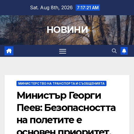
Skip
Sat. Aug 8th, 2026
7:17:22 AM
to
content
НОВИНИ
МИНИСТЕРСТВО НА ТРАНСПОРТА И СЪОБЩЕНИЯТА
Министър Георги
Пеев: Безопасността
на полетите е
основен приоритет,