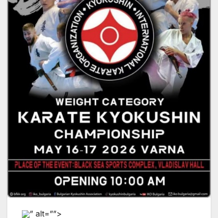
” alt=””>