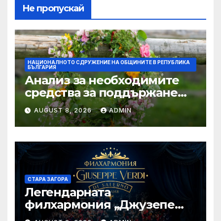
Не пропускай
НАЦИОНАЛНОТО СДРУЖЕНИЕ НА ОБЩИНИТЕ В РЕПУБЛИКА
БЪЛГАРИЯ
Анализ за необходимите
средства за поддържане
проводимостта на речните
AUGUST 8, 2026
ADMIN
корита на територията на
България, с цел превенция
на риска от наводнения
СТАРА ЗАГОРА
Легендарната
филхармония „Джузепе
Верди“ от Салерно с