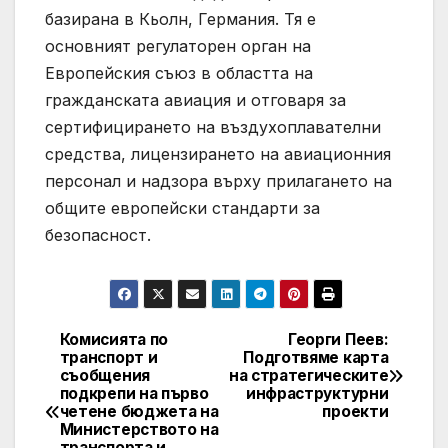
базирана в Кьолн, Германия. Тя е
основният регулаторен орган на
Европейския съюз в областта на
гражданската авиация и отговаря за
сертифицирането на въздухоплавателни
средства, лицензирането на авиационния
персонал и надзора върху прилагането на
общите европейски стандарти за
безопасност.
Комисията по
Георги Пеев:
Post
транспорт и
Подготвяме карта
съобщения
на стратегическите
navigation
подкрепи на първо
инфраструктурни
четене бюджета на
проекти
Министерството на
транспорта и