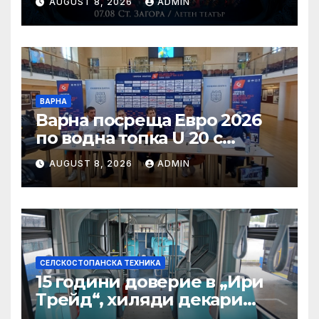
AUGUST 8, 2026
ADMIN
концерт под звездите тази
вечер в Летен татър – Стара
Загора
ВАРНА
Варна посреща Евро 2026
по водна топка U 20 с
отлични условия на
AUGUST 8, 2026
ADMIN
състезателните басейни
СЕЛСКОСТОПАНСКА ТЕХНИКА
15 години доверие в „Ири
Трейд“, хиляди декари
успех – историята на