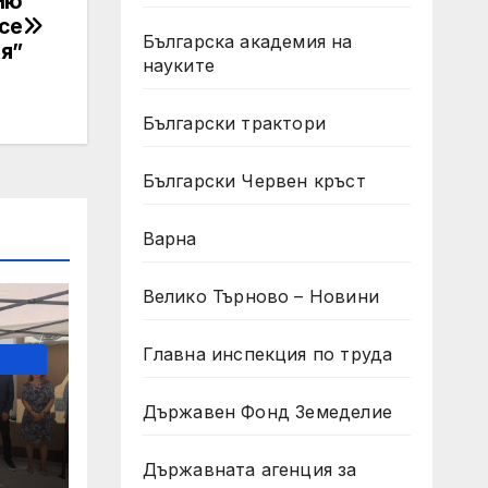
Ню
 се
Българска академия на
я”
науките
Български трактори
Български Червен кръст
Варна
Велико Търново – Новини
Главна инспекция по труда
Държавен Фонд Земеделие
д
Държавната агенция за