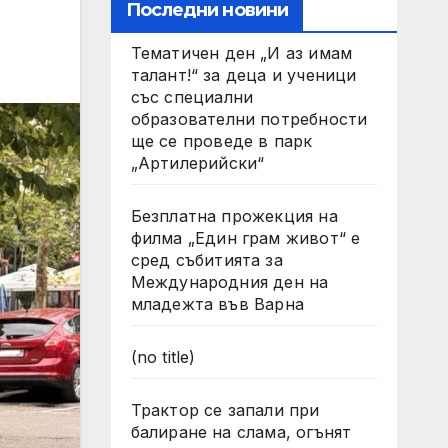
Последни новини
Тематичен ден „И аз имам
талант!“ за деца и ученици
със специални
образователни потребности
ще се проведе в парк
„Артилерийски“
Безплатна прожекция на
филма „Един грам живот“ е
сред събитията за
Международния ден на
младежта във Варна
(no title)
Трактор се запали при
балиране на слама, огънят