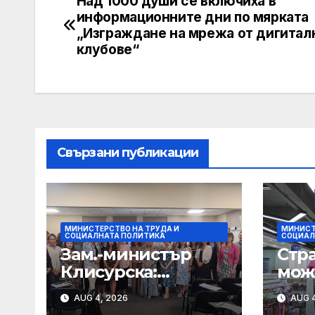
Над 1000 души се включиха в
Post
информационните дни по мярката
navigation
„Изграждане на мрежа от дигитал
клубове“
Свързани публикации
МИНИСТЕРСТВО НА ТРУДА И
МИНИСТ
СОЦИАЛНАТА ПОЛИТИКА
СОЦИАЛ
Зам.-министър
Стр
Клисурска:
мож
Социалните
нам
AUG 4, 2026
AUG 4
иновации ще