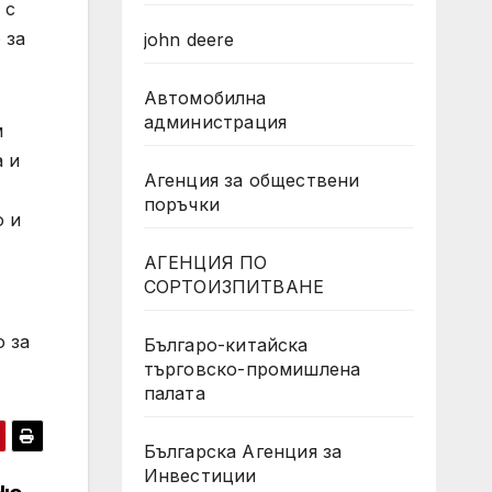
 с
 за
john deere
Автомобилна
администрация
м
а и
Агенция за обществени
поръчки
о и
АГЕНЦИЯ ПО
СОРТОИЗПИТВАНЕ
о за
Българо-китайска
търговско-промишлена
палата
Българска Агенция за
Инвестиции