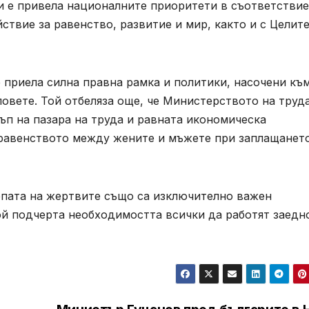
и е привела националните приоритети в съответствие
твие за равенство, развитие и мир, както и с Целите
 приела силна правна рамка и политики, насочени къ
овете. Той отбеляза още, че Министерството на труд
ъп на пазара на труда и равната икономическа
еравенството между жените и мъжете при заплащанет
репата на жертвите също са изключително важен
ой подчерта необходимостта всички да работят заедн