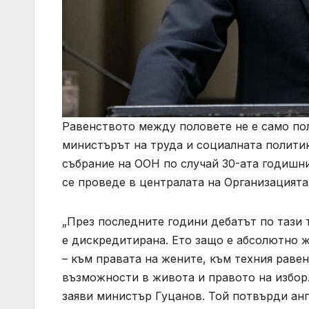
Равенството между половете не е само пол
министърът на труда и социалната полити
събрание на ООН по случай 30-ата годишн
се проведе в централата на Организацията
„През последните години дебатът по тази 
е дискредитирана. Ето защо е абсолютно 
– към правата на жените, към техния равен
възможности в живота и правото на избор.
заяви министър Гуцанов. Той потвърди ан