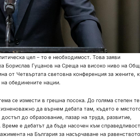
итическа цел – то е необходимост. Това заяви
ка Борислав Гуцанов на Среща на високо ниво на Об
ина от Четвъртата световна конференция за жените, 
 на обединените нации.
тема се измести в грешна посока. До голяма степен т
жизненоважно да върнем дебата там, където е мястот
 достъп до образование, пазар на труда, развитие,
 Време е дебатът да бъде насочен към справедливост
гажимента на България за насърчаване на равенствот