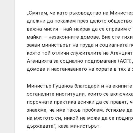
„Смятам, че като ръководство на Министе
длъжни да покажем през цялото общество 
важна мисия – най-накрая да се справим с
майки – незаконните домове. Вие сте тихит
заяви министърът на труда и социалната п
която той отличи служителите на Агенцията
Агенцията за социално подпомагане (АСП),
домове и настаняването на хората в тях в
Министър Гуцанов благодари и на екипите
останалите институции, които се включиха
порочната практика всички да се правят, ч
знаехме, че има такъв проблем. Успяхме да
на мястото си, никой не може да се подиг
държавата“, каза министърът.