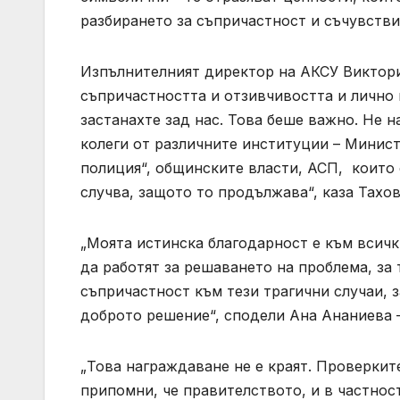
разбирането за съпричастност и съчувствие
Изпълнителният директор на АКСУ Виктори
съпричастността и отзивчивостта и лично 
застанахте зад нас. Това беше важно. Не н
колеги от различните институции – Минис
полиция“, общинските власти, АСП, които 
случва, защото то продължава“, каза Тахов
„Моята истинска благодарност е към всичк
да работят за решаването на проблема, за
съпричастност към тези трагични случаи, 
доброто решение“, сподели Ана Ананиева 
„Това награждаване не е краят. Проверкит
припомни, че правителството, и в частнос