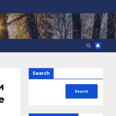
Search
и
Search
е