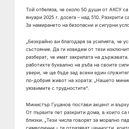
Той отбеляза, че около 50 души от АКСУ са
януари 2025 г. досега – над 510. Разкрити 
За намирането на безопасни и сигурни усло
„Безкрайно ви благодаря за усилията, че у
състояние. Да ги изведем от тези изключит
разберат, че имат закрилата на държавата
работихте буквално на ръба на своите сил
увери, че ще бъде зад всеки един служител,
по-добрия живот на хората: „Нашето минис
уязвимите с трудностите“.
Министър Гуцанов постави акцент и върху
От първите пет разкрити дома, в които са
близки. „Тези числа говорят за морално па
символични – те отразяват ценности, коит