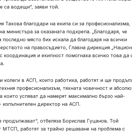
 са водещи“, заяви той.
я Тахова благодари на екипа си за професионализма,
на министъра за оказаната подкрепа. „Благодаря, че
а последно място бих искала да благодаря на всички
терството на правосъдието, Главна дирекция „Нацио
с координация и екипност помогнаха всичко това да 
а.
и колеги в АСП, които работиха, работят и ще продъл
 техния професионализъм, тяхната човечност и абсолю
за които успяват да намерят максимално бързо най-
– изпълнителен директор на АСП.
е продължават“, отбеляза Борислав Гуцанов. Той
т МТСП, работят за трайно решаване на проблема с