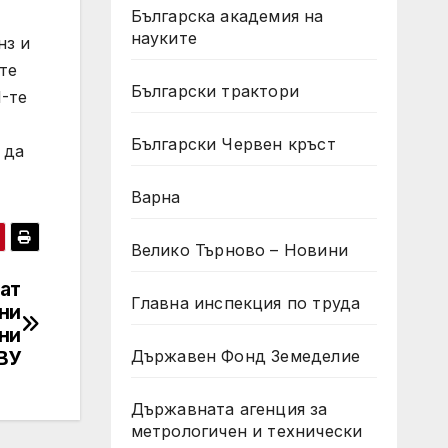
Българска академия на
науките
нз и
те
Български трактори
1-те
Български Червен кръст
 да
Варна
Велико Търново – Новини
ат
Главна инспекция по труда
ни
ни
Държавен Фонд Земеделие
ВУ
Държавната агенция за
метрологичен и технически