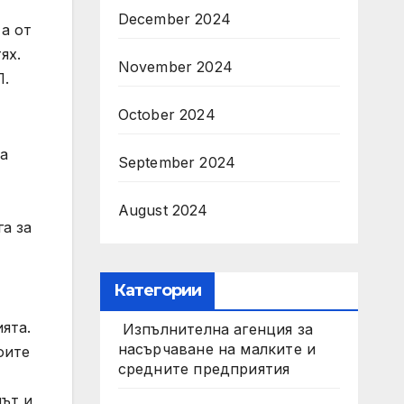
December 2024
 а от
ях.
November 2024
П.
October 2024
да
September 2024
August 2024
га за
Категории
ята.
Изпълнителна агенция за
насърчаване на малките и
оите
средните предприятия
лът и