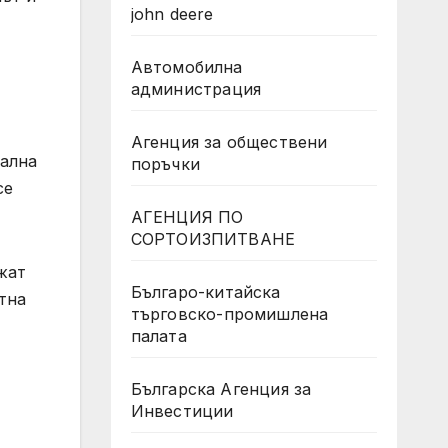
john deere
Автомобилна
администрация
Агенция за обществени
нална
поръчки
се
АГЕНЦИЯ ПО
СОРТОИЗПИТВАНЕ
жат
Българо-китайска
тна
търговско-промишлена
палата
Българска Агенция за
Инвестиции