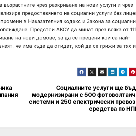
а възрастните чрез разкриване на нови услуги и чрез
ализира предоставянето на социални услуги без лице
промени в Наказателния кодекс и Закона за социални
 обсъждане. Предстои АКСУ да минат през всяка от 11
иване на нови домове, за да се прецени кои са най-
аят, че има къде да отидат, кой да се грижи за тях и
ника
Социалните услуги ще бъд
мпания
модернизирани с 500 фотоволтаич
системи и 250 електрически превоз
средства по НП