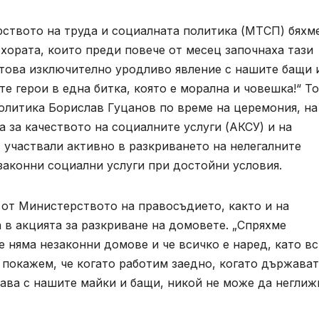
рството на труда и социалната политика (МТСП) бяхм
хората, които преди повече от месец започнаха тази
 това изключително уродливо явление с нашите бащи 
е герои в една битка, която е морална и човешка!“ Т
олитика Борислав Гуцанов по време на церемония, на
 за качеството на социалните услуги (АКСУ) и на
 участвали активно в разкриването на нелегалните
 законни социални услуги при достойни условия.
 от Министерството на правосъдието, както и на
 в акцията за разкриване на домовете. „Спряхме
е няма незаконни домове и че всичко е наред, като в
 покажем, че когато работим заедно, когато държават
рава с нашите майки и бащи, никой не може да неглиж