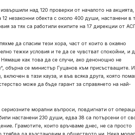
 извършили над 120 проверки от началото на акцията,
са 12 незаконни обекта с около 400 души, настанени в т
вия за тях са работили екипите на 17 дирекции от АС
спяхме да спасим тези хора, част от които в окаяно
елно тежки условия и те да се чувстват спокойни, и 
. Нямаше как това да се случи, ако денонощно не
и“, обърна се министър Гуцанов към присъстващите. И
 включен в тази кауза, и във всяка друга, която пома
терство може да бъде гарант за справянето на най-
 сериозните морални въпроси, повдигнати от операци
 били настанени 230 души, едва 38 са потърсени от св
дение. Грамотите, които връчваме днес, не са просто
о трябва да възстановим в обществото ни. Нека мора