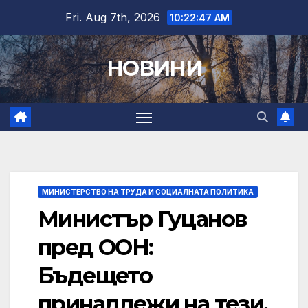
Skip
Fri. Aug 7th, 2026
10:22:49 AM
to
content
НОВИНИ
МИНИСТЕРСТВО НА ТРУДА И СОЦИАЛНАТА ПОЛИТИКА
Министър Гуцанов
пред ООН:
Бъдещето
принадлежи на тези,