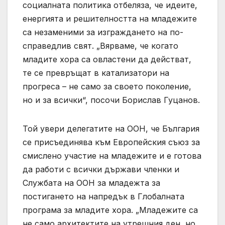
социалната политика отбеляза, че идеите,
енергията и решителността на младежите
са незаменими за изграждането на по-
справедлив свят. „Вярваме, че когато
младите хора са овластени да действат,
те се превръщат в катализатори на
прогреса – не само за своето поколение,
но и за всички“, посочи Борислав Гуцанов.
Той увери делегатите на ООН, че България
се присъединява към Европейския съюз за
смислено участие на младежите и е готова
да работи с всички държави членки и
Службата на ООН за младежта за
постигането на напредък в Глобалната
програма за младите хора. „Младежите са
не само архитектите на утрешния ден, но