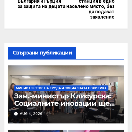
България и Гърция
станция в едно
за защита на децата
населено място, без
да подават
заявление
Свързани публикации
МИНИСТЕРСТВО НА ТРУДА И СОЦИАЛНАТА ПОЛИТИКА
Зам.-министър Клисурска:
Социалните иновации ще
достигат до повече хора
AUG 4, 2026
благодарение на методика
на МТСП