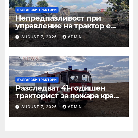
БЪЛГАРСКИ ТРАКТОРИ
Непредпазливост при
управление на трактор е
причина за вчерашния
AUGUST 7, 2026
ADMIN
пожар край
тополовградското село
Българска поляна
БЪЛГАРСКИ ТРАКТОРИ
Разследват 41-годишен
тракторист за пожара край
Българска поляна
AUGUST 7, 2026
ADMIN