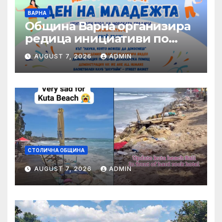
ВАРНА
Община Варна организира
редица инициативи по
повод Международния ден
AUGUST 7, 2026
ADMIN
на младежта – 12 август
СТОЛИЧНА ОБЩИНА
AUGUST 7, 2026
ADMIN