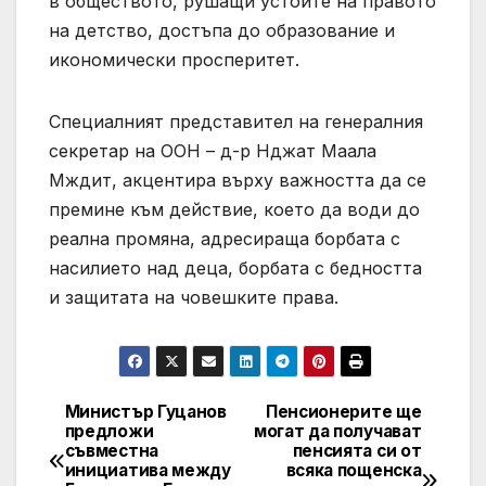
в обществото, рушащи устоите на правото
на детство, достъпа до образование и
икономически просперитет.
Специалният представител на генералния
секретар на ООН – д-р Нджат Маала
Мждит, акцентира върху важността да се
премине към действие, което да води до
реална промяна, адресираща борбата с
насилието над деца, борбата с бедността
и защитата на човешките права.
Министър Гуцанов
Пенсионерите ще
Post
предложи
могат да получават
съвместна
пенсията си от
navigation
инициатива между
всяка пощенска