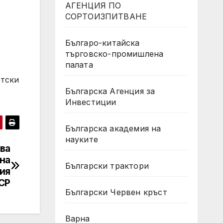
АГЕНЦИЯ ПО
СОРТОИЗПИТВАНЕ
Българо-китайска
търговско-промишлена
палата
етски
Българска Агенция за
Инвестиции
Българска академия на
науките
ва
 на
Български трактори
ия
СР
Български Червен кръст
Варна