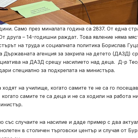
одини. Само през миналата година са 2837. От една стр
т друга – 14-годишни раждат. Това явление няма мяс
стърът на труда и социалната политика Борислав Гуц
а Държавната агенция за закрила на детето (ДАЗД) с
нициатива на ДАЗД срещу насилието над деца. Д-р Те
дари специално за подкрепата на министъра.
 ходят на училище, когато самите те не са го посеща
когато самите те са деца и не са ходили на работа н
министър.
 със случаите на насилие и даде пример с два актуа
нолетен в столичен търговски център и случая от Бур