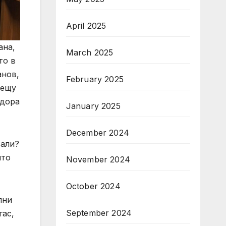
April 2025
ана,
March 2025
то в
анов,
February 2025
рещу
одора
January 2025
December 2024
вали?
ито
November 2024
October 2024
лни
September 2024
гас,