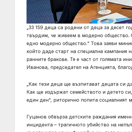
„33 159 деца са родени от деца за десет г
твърдим, че живеем в модерно общество. О
едно модерно общество.“ Това заяви мини
който даде старт на специална кампания н
ранните бракове. Тя е част от голямата и
Иванова, председател на Агенцията, благо
„Как тези деца ще възпитават децата си да
Как ще издържат семейството и детето си, 
един ден“, риторично попита социалният 
Гуцанов обвърза детските раждания именно
инцидента – трагичното убийство на непъл