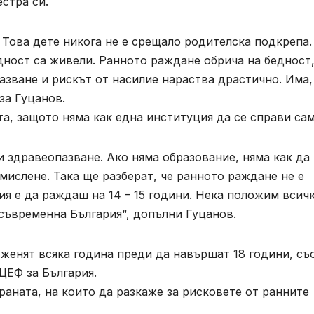
естра си.
 Това дете никога не е срещало родителска подкрепа.
дност са живели. Ранното раждане обрича на бедност
азване и рискът от насилие нараства драстично. Има,
аза Гуцанов.
а, защото няма как една институция да се справи сам
 здравеопазване. Ако няма образование, няма как да
мислене. Така ще разберат, че ранното раждане не е
ия е да раждаш на 14 – 15 години. Нека положим всич
 съвременна България“, допълни Гуцанов.
 женят всяка година преди да навършат 18 години, с
ЦЕФ за България.
аната, на които да разкаже за рисковете от ранните