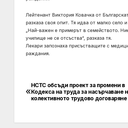
Лейтенант Виктория Ковачка от Българскат
разказа своя опит. Тя идва от малко село и
„Най-важен е примерът в семейството. Ние
училище не се отсъства“, разказа тя.
Лекари запознаха присъстващите с медици
раждания.
НСТС обсъди проект за промени в
Post
Кодекса на труда за насърчаване 
navigation
колективното трудово договаряне