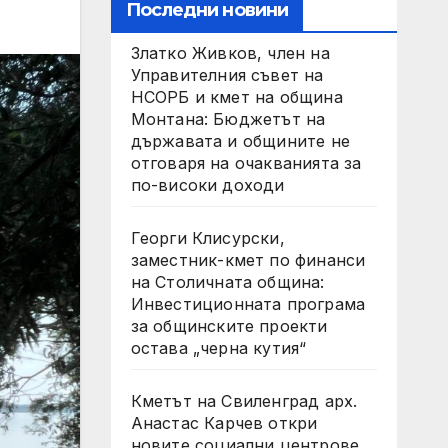
Последни новини
Златко Живков, член на
Управителния съвет на
НСОРБ и кмет на община
Монтана: Бюджетът на
държавата и общините не
отговаря на очакванията за
по-високи доходи
Георги Клисурски,
заместник-кмет по финанси
на Столичната община:
Инвестиционната програма
за общинските проекти
остава „черна кутия“
Кметът на Свиленград арх.
Анастас Карчев откри
новите социални центрове,