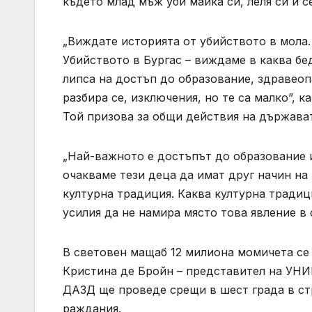
където млад мъж уби майка си, леля си и с
„Виждате историята от убийството в мола.
Убийството в Бургас – виждаме в каква бе
липса на достъп до образование, здравеоп
разбира се, изключения, но те са малко”, к
Той призова за общи действия на държават
„Най-важното е достъпът до образование и
очакваме тези деца да имат друг начин на 
културна традиция. Каква културна традиц
усилия да не намира място това явление в
В световен мащаб 12 милиона момичета се
Кристина де Бройн – представител на УНИ
ДАЗД ще проведе срещи в шест града в стр
раждания.