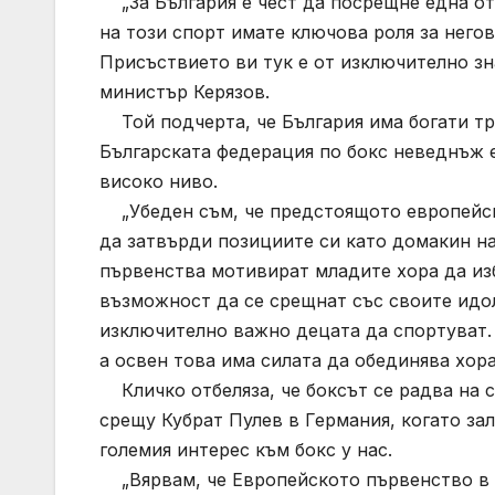
„За България е чест да посрещне една от 
на този спорт имате ключова роля за него
Присъствието ви тук е от изключително зн
министър Керязов.
Той подчерта, че България има богати тр
Българската федерация по бокс неведнъж е
високо ниво.
„Убеден съм, че предстоящото европейск
да затвърди позициите си като домакин 
първенства мотивират младите хора да изб
възможност да се срещнат със своите идол
изключително важно децата да спортуват.
а освен това има силата да обединява хор
Кличко отбеляза, че боксът се радва на с
срещу Кубрат Пулев в Германия, когато зал
големия интерес към бокс у нас.
„Вярвам, че Европейското първенство в С