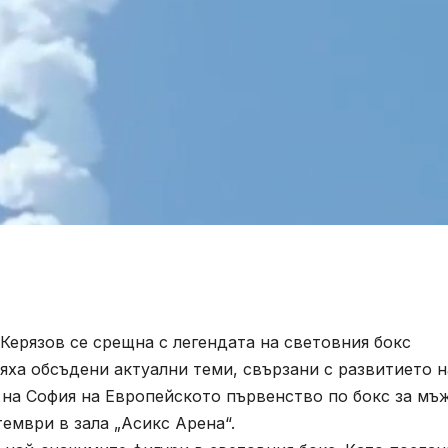
рязов се срещна с легендата на световния бокс
яха обсъдени актуални теми, свързани с развитието н
 на София на Европейското първенство по бокс за мъ
тември в зала „Асикс Арена“.