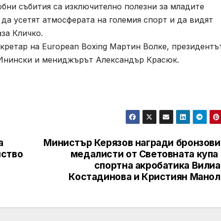
добни събития са изключително полезни за младите
да усетят атмосферата на големия спорт и да видят
аза Кличко.
ретар на European Boxing Мартин Волке, президентъ
 Инински и мениджърът Александър Красюк.
а
Министър Керязов награди бронзови
нство
медалисти от Световната купа 
спортна акробатика Вилиа
Костадинова и Кристиян Манол