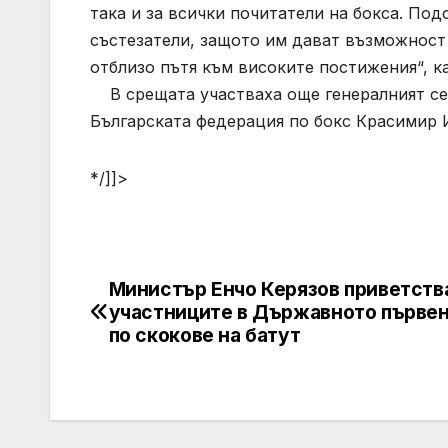
така и за всички почитатели на бокса. По
състезатели, защото им дават възможност 
отблизо пътя към високите постижения“, к
В срещата участваха още генералният сек
Българската федерация по бокс Красимир
*/]]>
Министър Енчо Керязов приветств
Post
участниците в Държавното първе
navigation
по скокове на батут