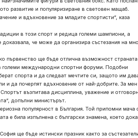
най-значимите фигури в световния бокс. Като послан
вото развитие и популяризиране в световен мащаб.
ачение и вдъхновение за младите спортисти“, каза
адиции в този спорт и редица големи шампиони, а
 доказвала, че може да организира състезания на мн
о първенство ще бъде отлична възможност страната
на големи международни спортни форуми. Подобни
ерат спорта и да следват мечтите си, защото им дав
и и да почерпят вдъхновение от най-добрите. За мен
 Спортът възпитава дисциплина, уважение и отговорн
ата“, допълни министърът.
ериозна популярност в България. Той припомни мача 
ата е била изпълнена с български знамена, което дока
офия ще бъде истински празник както за състезатели