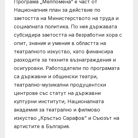
Програма „Мелпомена“ е част от
Националния план за действие по
заетостта на Министерството на труда и
социалната политика. По нея държавата
субсидира заетостта на безработни хора с
опит, знания и умения в областта на
театралното изкуство, като финансира
разходите за техните възнаграждения и
осигуровки. Работодатели по програмата
са държавни и общински театри,
театрално-музикални продуцентски
центрове със статут на държавни
културни институти, Националната
академия за театрално и филмово
изкуство „Кръстьо Сарафов” и Съюзът на
артистите в България.