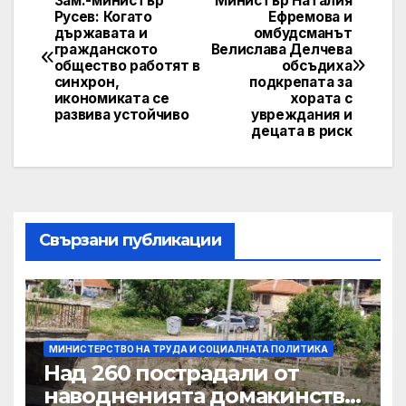
Зам.-министър
Министър Наталия
Post
Русев: Когато
Ефремова и
държавата и
омбудсманът
navigation
гражданското
Велислава Делчева
общество работят в
обсъдиха
синхрон,
подкрепата за
икономиката се
хората с
развива устойчиво
увреждания и
децата в риск
Свързани публикации
МИНИСТЕРСТВО НА ТРУДА И СОЦИАЛНАТА ПОЛИТИКА
Над 260 пострадали от
наводненията домакинства