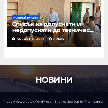
НОВИНИ | EUFUNDS
Списък на допуснати и
недопуснати до техническа
и финансова оценка
AUGUST 8, 2026
ADMIN
проектни предложения по
процедура BG16FFPR003-
4.011 –Компонент 2 по
Програма “Развитие на
регионите” 2021-2027 г.
НОВИНИ
Proudly powered by WordPress
|
Theme:
Newsup
by
Themeansar
.