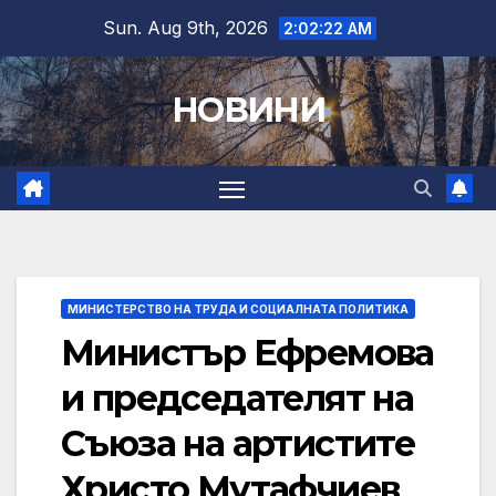
Skip
Sun. Aug 9th, 2026
2:02:24 AM
to
content
НОВИНИ
МИНИСТЕРСТВО НА ТРУДА И СОЦИАЛНАТА ПОЛИТИКА
Министър Ефремова
и председателят на
Съюза на артистите
Христо Мутафчиев