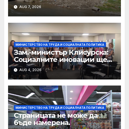
са подкрепени от МТСП
AUG 7, 2026
МИНИСТЕРСТВО НА ТРУДА И СОЦИАЛНАТА ПОЛИТИКА
Зам.-министър Клисурска:
Социалните иновации ще
достигат до повече хора
AUG 4, 2026
благодарение на методика
на МТСП
МИНИСТЕРСТВО НА ТРУДА И СОЦИАЛНАТА ПОЛИТИКА
Страницата не може да
бъде намерена.