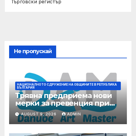
Търговски регистър
Не пропускай
НАЦИОНАЛНОТО СДРУЖЕНИЕ НА ОБЩИНИТЕ В РЕПУБЛИКА
БЪЛГАРИЯ
Трявна предприема нови
мерки за превенция при
бедствия и аварии
AUGUST 9, 2026
ADMIN