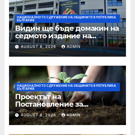
НАЦИОНАЛНОТО СДРУЖЕНИЕ НА ОБЩИНИТЕ В РЕПУБЛИКА
БЪЛГАРИЯ
Видин ще бъде домакин на
седмото издание на
Международния
AUGUST 8, 2026
ADMIN
фолклорен фестивал
„Синия Дунав“
НАЦИОНАЛНОТО СДРУЖЕНИЕ НА ОБЩИНИТЕ В РЕПУБЛИКА
БЪЛГАРИЯ
Проектът на
Постановление за
изпълнението на
AUGUST 8, 2026
ADMIN
държавния бюджет за 2026
г. е публикуван за
обществено обсъждане