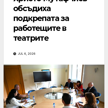
обсъдиха
подкрепата за
работещите в
театритe
JUL 6, 2026