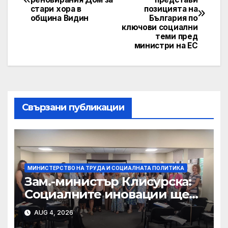
navigation
стари хора в
позицията на
община Видин
България по
ключови социални
теми пред
министри на ЕС
Свързани публикации
МИНИСТЕРСТВО НА ТРУДА И СОЦИАЛНАТА ПОЛИТИКА
Зам.-министър Клисурска:
Социалните иновации ще
достигат до повече хора
AUG 4, 2026
благодарение на методика