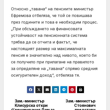
Относно „тавана“ на пенсиите министър
Ефремова отбеляза, че той се повишава
през годините и това е необходим процес.
„При обсъждането на финансовата
устойчивост на пенсионната система
трябва да се отчита и фактът, че
настоящият размер на максималната
пенсия е значително над нивото, което би
се получило при прилагане на правилото
за определяне на „тавана“ спрямо средния
осигурителен доход“, отбеляза тя.
Зам.-министър
Зам.-министър
Post
Клисурска откри
Стоянович
реновирания Дом за
представи