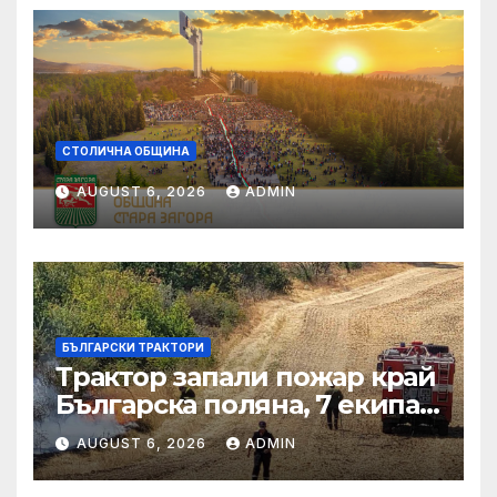
СТОЛИЧНА ОБЩИНА
AUGUST 6, 2026
ADMIN
БЪЛГАРСКИ ТРАКТОРИ
Трактор запали пожар край
Българска поляна, 7 екипа
гасят огъня
AUGUST 6, 2026
ADMIN