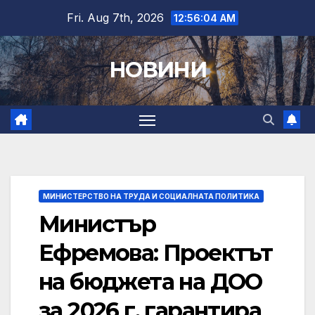
Skip
Fri. Aug 7th, 2026
12:56:05 AM
to
content
НОВИНИ
МИНИСТЕРСТВО НА ТРУДА И СОЦИАЛНАТА ПОЛИТИКА
Министър
Ефремова: Проектът
на бюджета на ДОО
за 2026 г. гарантира