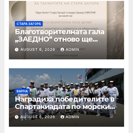
СТАРА ЗАГОРА
Благотворителната гала
„ЗАЕДНО“ отново ще
подкрепи талантливите
AUGUST 6, 2026
ADMIN
деца на Стара Загора
ВАРНА
Наградиха победителите в
Спартакиадата по морските
спортове на
AUGUST 6, 2026
ADMIN
Военноморските сили