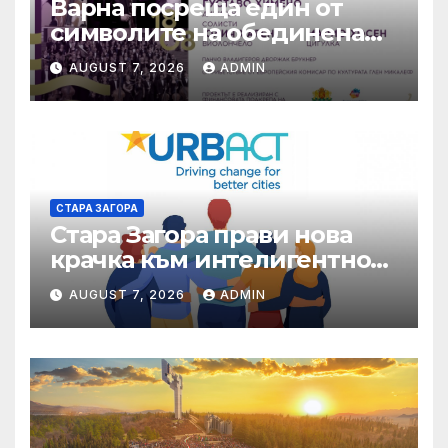
Варна посреща един от
символите на обединена
Европа
AUGUST 7, 2026
ADMIN
СТАРА ЗАГОРА
Стара Загора прави нова
крачка към интелигентно
управление на местната
AUGUST 7, 2026
ADMIN
икономика