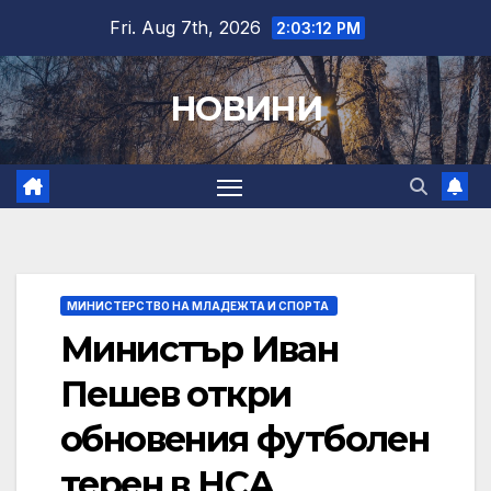
Skip
Fri. Aug 7th, 2026
2:03:13 PM
to
content
НОВИНИ
МИНИСТЕРСТВО НА МЛАДЕЖТА И СПОРТА
Министър Иван
Пешев откри
обновения футболен
терен в НСА