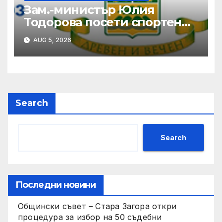
Зам.-министър Юлия
Тодорова посети спортен
комплекс „Осогово“ в
AUG 5, 2026
Кюстендил
Search
Search
Последни новини
Общински съвет – Стара Загора откри
процедура за избор на 50 съдебни