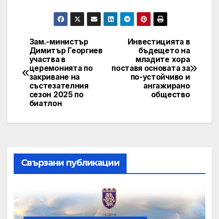
Зам.-министър
Инвестицията в
Post
Димитър Георгиев
бъдещето на
участва в
младите хора
navigation
церемонията по
поставя основата за
закриване на
по-устойчиво и
състезателния
ангажирано
сезон 2025 по
общество
биатлон
Свързани публикации