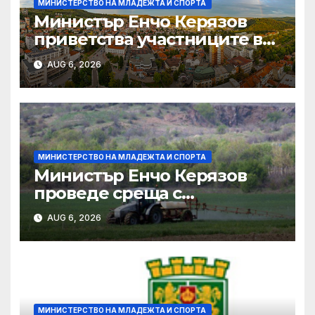
МИНИСТЕРСТВО НА МЛАДЕЖТА И СПОРТА
Министър Енчо Керязов
приветства участниците в
Световното първенство по
AUG 6, 2026
гребане до 19 години в
Пловдив
МИНИСТЕРСТВО НА МЛАДЕЖТА И СПОРТА
Министър Енчо Керязов
проведе среща с
представители на
AUG 6, 2026
младежки организации и
младежки центрове
МИНИСТЕРСТВО НА МЛАДЕЖТА И СПОРТА