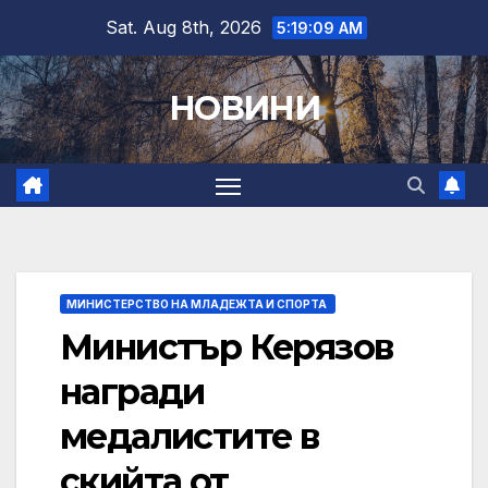
Skip
Sat. Aug 8th, 2026
5:19:10 AM
to
content
НОВИНИ
МИНИСТЕРСТВО НА МЛАДЕЖТА И СПОРТА
Министър Керязов
награди
медалистите в
скийта от