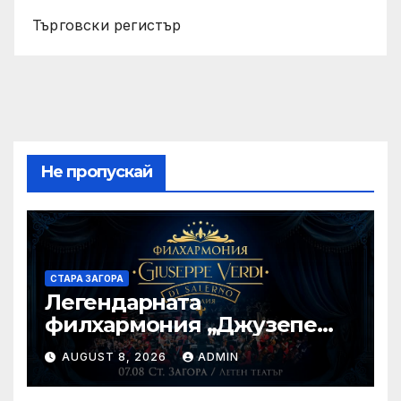
Търговски регистър
Не пропускай
СТАРА ЗАГОРА
Легендарната
филхармония „Джузепе
Верди“ от Салерно с
AUGUST 8, 2026
ADMIN
концерт под звездите тази
вечер в Летен татър – Стара