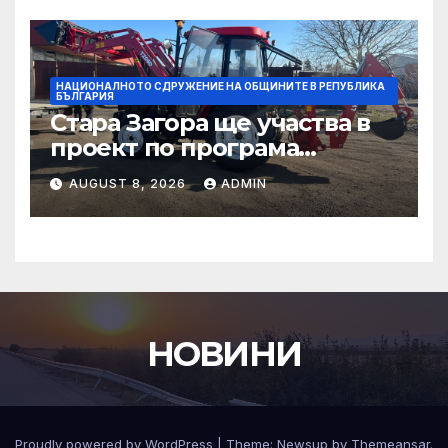
НАЦИОНАЛНОТО СДРУЖЕНИЕ НА ОБЩИНИТЕ В РЕПУБЛИКА
БЪЛГАРИЯ
Стара Загора ще участва в
проект по програма
УРБАКТ за интелигентно
AUGUST 8, 2026
ADMIN
управление на
паркирането и качеството
на въздуха
НОВИНИ
Proudly powered by WordPress
|
Theme:
Newsup
by
Themeansar
.