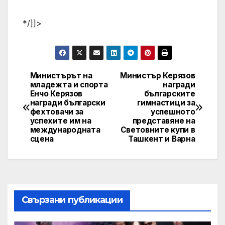
*/]]>
Министърът на
Министър Керязов
Post
младежта и спорта
награди
Енчо Керязов
българските
navigation
награди български
гимнастици за
фехтовачи за
успешното
успехите им на
представяне на
международната
Световните купи в
сцена
Ташкент и Варна
Свързани публикации