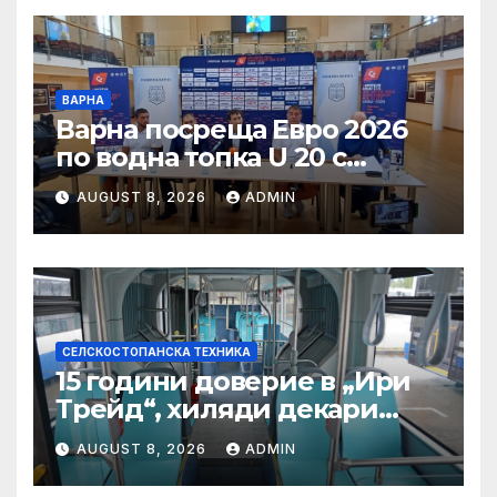
Загора
ВАРНА
Варна посреща Евро 2026
по водна топка U 20 с
отлични условия на
AUGUST 8, 2026
ADMIN
състезателните басейни
СЕЛСКОСТОПАНСКА ТЕХНИКА
15 години доверие в „Ири
Трейд“, хиляди декари
успех – историята на
AUGUST 8, 2026
ADMIN
Мартин Богдановски