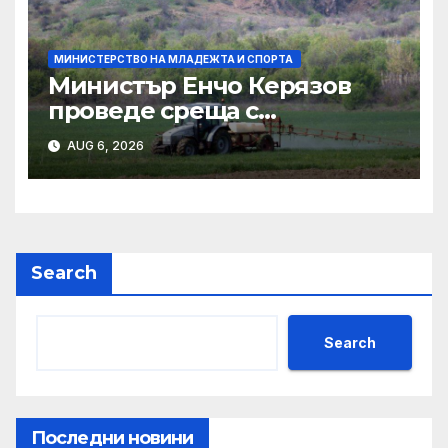
МИНИСТЕРСТВО НА МЛАДЕЖТА И СПОРТА
Министър Енчо Керязов
проведе среща с
представители на
AUG 6, 2026
младежки организации и
младежки центрове
Search
Search
Последни новини