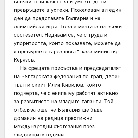
всички тези качества и умеете да ги
превръщате в успехи. Пожелавам ви един
ден да представяте България и на
олимпийски игри. Това е мечтата на всеки
състезател. Надявам се, че с труда и
упоритостта, които показвате, можете да
я превърнете в реалност“, каза министър
Керязов.
На срещата присъства и председателят
на Българската федерация по трап, двоен
трап и скийт Илия Кирилов, който
подчерта, че с екипа му работят активно
за развитието на младите таланти. Той
отбеляза още, че България ще бъде
домакин на редица престижни
международни състезания през
следващите години.