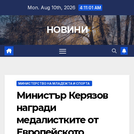
Skip
Mon. Aug 10th, 2026
4:11:02 AM
to
content
НОВИНИ
МИНИСТЕРСТВО НА МЛАДЕЖТА И СПОРТА
Министър Керязов
награди
медалистките от
Европейското