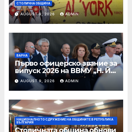
СТОЛИЧНА ОБЩИНА
AUGUST 9, 2026
ADMIN
ВАРНА
Първо офицерско звание за
випуск 2026 на ВВМУ „Н. Й.
Вапцаров“
AUGUST 9, 2026
ADMIN
НАЦИОНАЛНОТО СДРУЖЕНИЕ НА ОБЩИНИТЕ В РЕПУБЛИКА
БЪЛГАРИЯ
Столичната община обнови