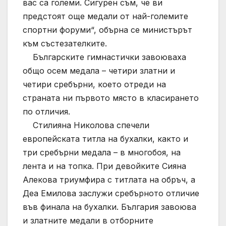
вас са големи. Сигурен съм, че ви
предстоят още медали от най-големите
спортни форуми“, обърна се министърът
към състезателките.
Българските гимнастички завоюваха
общо осем медала – четири златни и
четири сребърни, което отреди на
страната ни първото място в класирането
по отличия.
Стилияна Николова спечели
европейската титла на бухалки, както и
три сребърни медала – в многобоя, на
лента и на топка. При девойките Сияна
Алекова триумфира с титлата на обръч, а
Деа Емилова заслужи сребърното отличие
във финала на бухалки. България завоюва
и златните медали в отборните