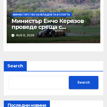
МИНИСТЕРСТВО НА МЛАДЕЖТА И СПОРТА
Министър Енчо Керязов
проведе среща с
представители на
AUG 6, 2026
младежки организации и
младежки центрове
Search
Search
Последни новини