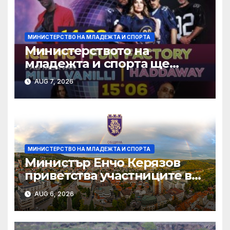
МИНИСТЕРСТВО НА МЛАДЕЖТА И СПОРТА
Министерството на
младежта и спорта ще
отбележи Международния
AUG 7, 2026
ден на младежта със
събития в Созопол
МИНИСТЕРСТВО НА МЛАДЕЖТА И СПОРТА
Министър Енчо Керязов
приветства участниците в
Световното първенство по
AUG 6, 2026
гребане до 19 години в
Пловдив