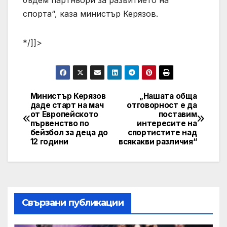
спорта“, каза министър Керязов.
*/]]>
Министър Керязов
„Нашата обща
Post
даде старт на мач
отговорност е да
от Европейското
поставим
navigation
първенство по
интересите на
бейзбол за деца до
спортистите над
12 години
всякакви различия“
Свързани публикации