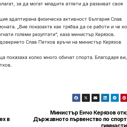
лагат, за да могат младите атлети да развиват своя
ия адаптирана физическа активност България Слав
ната. „Вие показахте как трябва да се работи и че к
гнати големи резултати“, каза министър Керязов.
доверието Слав Петков връчи на министър Керязов
 показаха колко много обичат спорта. Благодаря ви,
тков.
Министър Енчо Керязов отк
ех в
Държавното първенство по спорт
гимнасти