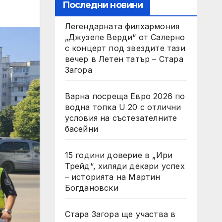
Последни новини
Легендарната филхармония
„Джузепе Верди“ от Салерно
с концерт под звездите тази
вечер в Летен татър – Стара
Загора
Варна посреща Евро 2026 по
водна топка U 20 с отлични
условия на състезателните
басейни
15 години доверие в „Ири
Трейд“, хиляди декари успех
– историята на Мартин
Богдановски
Стара Загора ще участва в