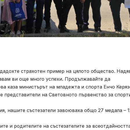
дадохте страхотен пример на цялото общество. Надя
лавам ви още много успехи. Продължавайте да
ова каза министърът на младежта и спорта Енчо Керя
те представители на Световното първенство за спорт
, нашите състезатели завоюваха общо 27 медала – 1
е и родителите на състезателите за всеотдайността