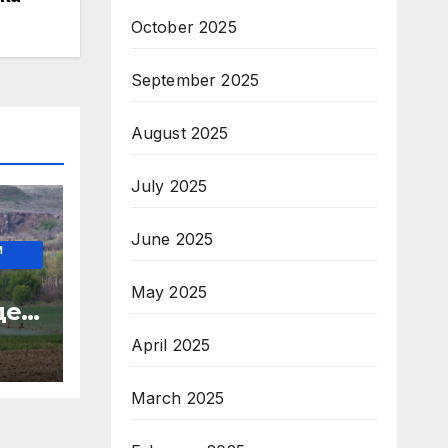
October 2025
September 2025
August 2025
July 2025
June 2025
И
о
May 2025
де
April 2025
 на
March 2025