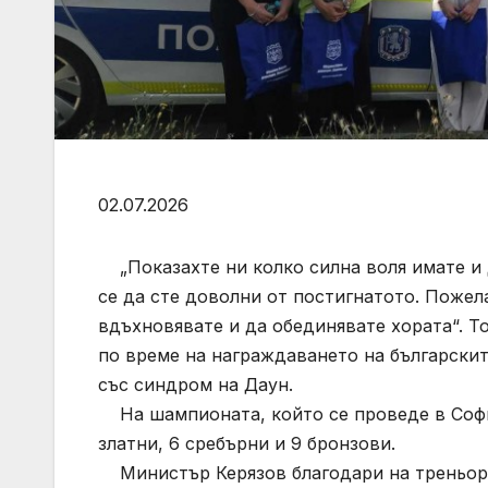
02.07.2026
„Показахте ни колко силна воля имате и 
се да сте доволни от постигнатото. Поже
вдъхновявате и да обединявате хората“. Т
по време на награждаването на български
със синдром на Даун.
На шампионата, който се проведе в София
златни, 6 сребърни и 9 бронзови.
Министър Керязов благодари на треньорит