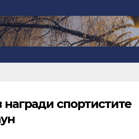
 награди спортистите
аун