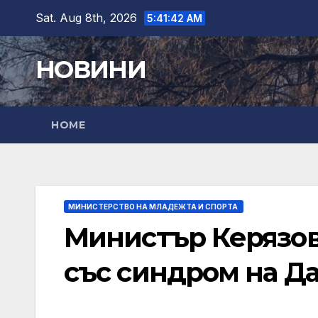
Skip
Sat. Aug 8th, 2026
5:41:43 AM
to
content
НОВИНИ
HOME
МИНИСТЕРСТВО НА МЛАДЕЖТА И СПОРТА
Министър Керязов
със синдром на Д