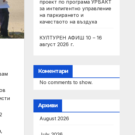
проект по програма УРБАКТ
за интелигентно управление
на паркирането и
качеството на въздуха
КУЛТУРЕН АФИШ 10 – 16
август 2026 г.
Коментари
вам
No comments to show.
зов
исти
Архиви
2
August 2026
,
July 2026