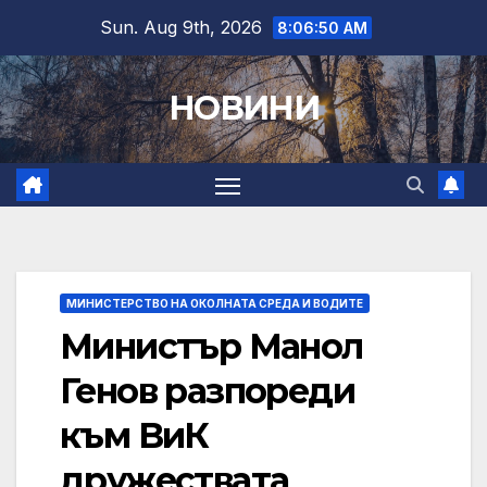
Skip
Sun. Aug 9th, 2026
8:06:51 AM
to
content
НОВИНИ
МИНИСТЕРСТВО НА ОКОЛНАТА СРЕДА И ВОДИТЕ
Министър Манол
Генов разпореди
към ВиК
дружествата