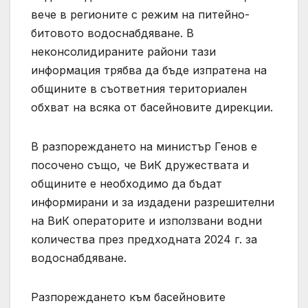
вече в регионите с режим на питейно-
битовото водоснабдяване. В
неконсолидираните райони тази
информация трябва да бъде изпратена на
общините в съответния териториален
обхват на всяка от басейновите дирекции.
В разпореждането на министър Генов е
посочено също, че ВиК дружествата и
общините е необходимо да бъдат
информирани и за издадени разрешителни
на ВиК операторите и използвани водни
количества през предходната 2024 г. за
водоснабдяване.
Разпореждането към басейновите