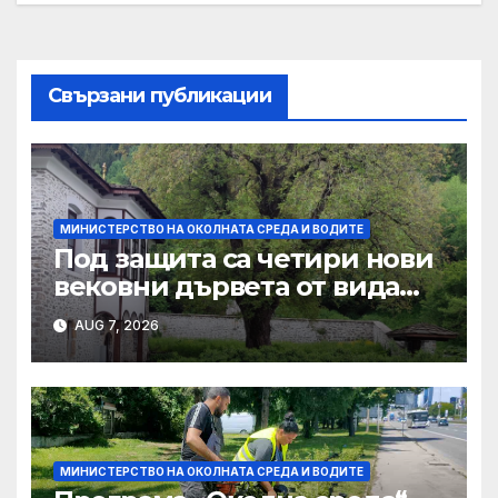
Свързани публикации
МИНИСТЕРСТВО НА ОКОЛНАТА СРЕДА И ВОДИТЕ
Под защита са четири нови
вековни дървета от вида
летен дъб, обикновен орех
AUG 7, 2026
и благун
МИНИСТЕРСТВО НА ОКОЛНАТА СРЕДА И ВОДИТЕ