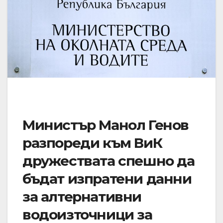
Министър Манол Генов
разпореди към ВиК
дружествата спешно да
бъдат изпратени данни
за алтернативни
водоизточници за