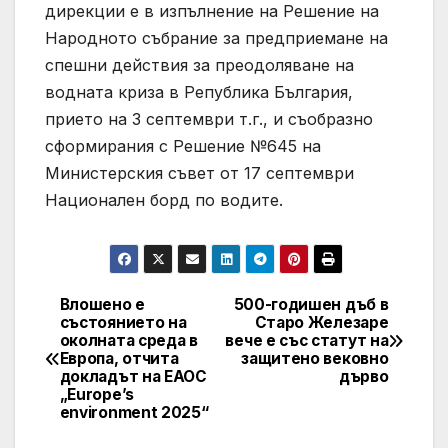
дирекции е в изпълнение на Решение на
Народното събрание за предприеманe на
спешни действия за преодоляване на
водната криза в Република България,
прието на 3 септември т.г., и съобразно
сформирания с Решение №645 на
Министерския съвет от 17 септември
Национален борд по водите.
Влошено е
500-годишен дъб в
Post
състоянието на
Старо Железаре
околната среда в
вече е със статут на
navigation
Европа, отчита
защитено вековно
докладът на ЕАОС
дърво
„Europe’s
environment 2025“