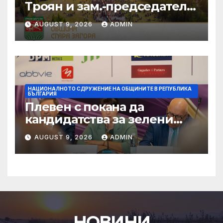
Троян и зам.-председател
на НСОРБ: Знаем какво е
AUGUST 9, 2026
ADMIN
произведено, как е
произведено и какво влиза
в детското меню
НАЦИОНАЛНОТО СДРУЖЕНИЕ НА ОБЩИНИТЕ В РЕПУБЛИКА
БЪЛГАРИЯ
Плевен с покана да
кандидатства за зелени
инвестиции в градска
AUGUST 9, 2026
ADMIN
среда
НОВИНИ