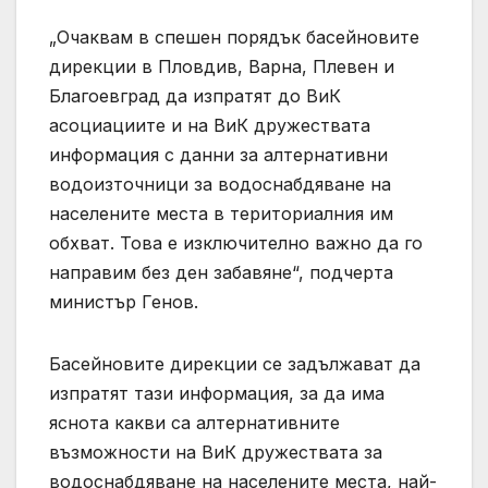
„Очаквам в спешен порядък басейновите
дирекции в Пловдив, Варна, Плевен и
Благоевград да изпратят до ВиК
асоциациите и на ВиК дружествата
информация с данни за алтернативни
водоизточници за водоснабдяване на
населените места в териториалния им
обхват. Това е изключително важно да го
направим без ден забавяне“, подчерта
министър Генов.
Басейновите дирекции се задължават да
изпратят тази информация, за да има
яснота какви са алтернативните
възможности на ВиК дружествата за
водоснабдяване на населените места, най-