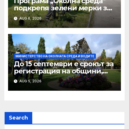
Програма „Околна среда“
подкрепя зелени мерки за
подобряване качеството на
AUG 6, 2026
атмосферния въздух
МИНИСТЕРСТВО НА ОКОЛНАТА СРЕДА И ВОДИТЕ
До 15 септември е срокът за
регистрация на общини,
училища, НПО и бизнес
AUG 5, 2026
организации за участие в
Европейската седмица на
мобилността ‘2026
Search