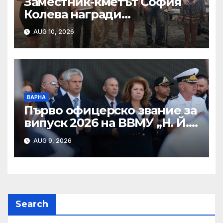
Заместник-кметът София
Колева награди
победителите в 50-ия
AUG 10, 2026
юбилеен международен
бридж фестивал „Варна“
ВАРНА
Първо офицерско звание за
випуск 2026 на ВВМУ „Н. Й.
Вапцаров“
AUG 9, 2026
Search