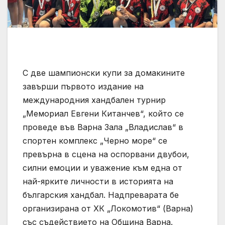
С две шампионски купи за домакините
завърши първото издание на
международния хандбален турнир
„Мемориал Евгени Китанчев“, който се
проведе във Варна Зала „Владислав“ в
спортен комплекс „Черно море“ се
превърна в сцена на оспорвани двубои,
силни емоции и уважение към една от
най-ярките личности в историята на
българския хандбал. Надпреварата бе
организирана от ХК „Локомотив“ (Варна)
със съдействието на Община Варна.