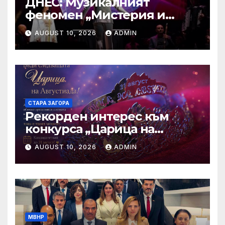
ДНЕС: Музикалният
феномен „Мистерия и
свобода“ с финал на
AUGUST 10, 2026
ADMIN
Античен театър
СТАРА ЗАГОРА
Рекорден интерес към
конкурса „Царица на
Августиада 2026“
AUGUST 10, 2026
ADMIN
МВНР