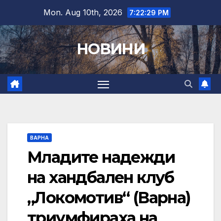
Skip
Mon. Aug 10th, 2026
7:22:30 PM
to
content
НОВИНИ
ВАРНА
Младите надежди
на хандбален клуб
„Локомотив“ (Варна)
триумфираха на