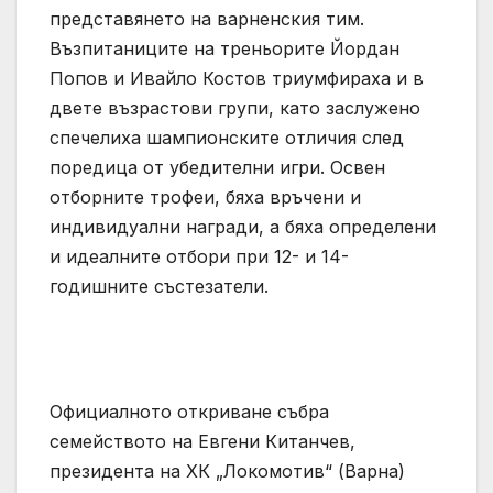
представянето на варненския тим.
Възпитаниците на треньорите Йордан
Попов и Ивайло Костов триумфираха и в
двете възрастови групи, като заслужено
спечелиха шампионските отличия след
поредица от убедителни игри. Освен
отборните трофеи, бяха връчени и
индивидуални награди, а бяха определени
и идеалните отбори при 12- и 14-
годишните състезатели.
Официалното откриване събра
семейството на Евгени Китанчев,
президента на ХК „Локомотив“ (Варна)