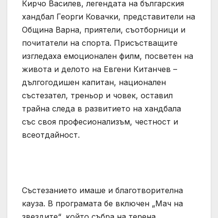
Кирчо Василев, легендата на българския
хандбал Георги Ковачки, представители на
Община Варна, приятели, съотборници и
почитатели на спорта. Присъстващите
изгледаха емоционален филм, посветен на
живота и делото на Евгени Китанчев –
дългогодишен капитан, национален
състезател, треньор и човек, оставил
трайна следа в развитието на хандбала
със своя професионализъм, честност и
всеотдайност.
Състезанието имаше и благотворителна
кауза. В програмата бе включен „Мач на
звездите“, който събра на терена