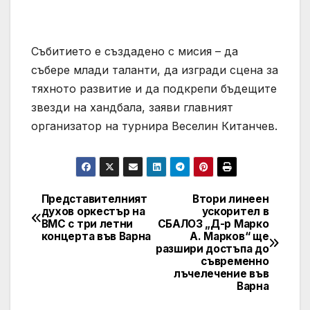
Събитието е създадено с мисия – да
събере млади таланти, да изгради сцена за
тяхното развитие и да подкрепи бъдещите
звезди на хандбала, заяви главният
организатор на турнира Веселин Китанчев.
Представителният
Втори линеен
Post
духов оркестър на
ускорител в
ВМС с три летни
СБАЛОЗ „Д-р Марко
navigation
концерта във Варна
А. Марков“ ще
разшири достъпа до
съвременно
лъчелечение във
Варна