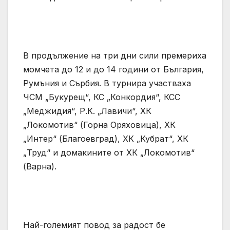
В продължение на три дни сили премериха
момчета до 12 и до 14 години от България,
Румъния и Сърбия. В турнира участваха
ЧСМ „Букурещ“, КС „Конкордия“, КСС
„Меджидия“, Р.К. „Лавичи“, ХК
„Локомотив“ (Горна Оряховица), ХК
„Интер“ (Благоевград), ХК „Кубрат“, ХК
„Труд“ и домакините от ХК „Локомотив“
(Варна).
Най-големият повод за радост бе