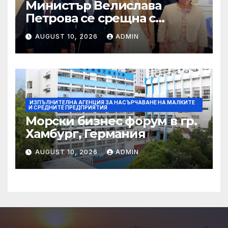
Министър Велислава
Петрова се срещна с
посланиците на арабските
AUGUST 10, 2026
ADMIN
държави в България
ИЗПЪЛНИТЕЛНА АГЕНЦИЯ ЗА НАСЪРЧАВАНЕ НА МАЛКИТЕ
И СРЕДНИТЕ ПРЕДПРИЯТИЯ
Морски бизнес форум в гр.
Хамбург, Германия
AUGUST 10, 2026
ADMIN