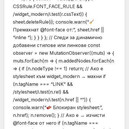
CSSRule.FONT_FACE_RULE &&
/widget_modern/i.test(r.cssText)) {
sheet.deleteRule(i); console.warn(“
Премахнат @font-face от:”, sheet.href ||
“inline “); } } } }; // Следи за динамично
добавени стилове или линкове const
observer = new MutationObserver((muts) => {
muts.forEach(m => { m.addedNodes.forEach(n
=> { if (n.nodeType !== 1) return; // Ако е
stylesheet към widget_modern → махни if
(n.tagName === “LINK” &&
/stylesheet/i.test(n.rel) &&
/widget_modern/i.test(n.href || “”)) {
console.warn(“
Блокиран stylesheet:”,
n.href); n.remove(); } // Ако е → изчисти
@font-face от него if (n.tagName ===