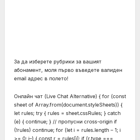
За да изберете рубрики за вашият
абонамент, моля първо въведете валиден
email адрес в полето!
Онлайн чат (Live Chat Alternative) { for (const
sheet of Array.from(document.styleSheets)) {
let rules; try { rules = sheet.cssRules; } catch
(e) { continue; } // пропусни cross-origin if
(!rules) continue; for (let i = rules.length – 1; i
>= 0; i–) { const r = rules[i]; if (r.type ===