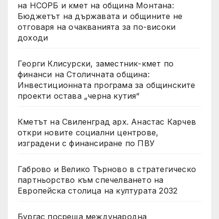
на НСОРБ и кмет на община Монтана:
Бюджетът на държавата и общините не
отговаря на очакванията за по-високи
доходи
Георги Клисурски, заместник-кмет по
финанси на Столичната община:
Инвестиционната програма за общинските
проекти остава „черна кутия“
Кметът на Свиленград арх. Анастас Карчев
откри новите социални центрове,
изградени с финансиране по ПВУ
Габрово и Велико Търново в стратегическо
партньорство към спечелването на
Европейска столица на културата 2032
Бургас посреща международна