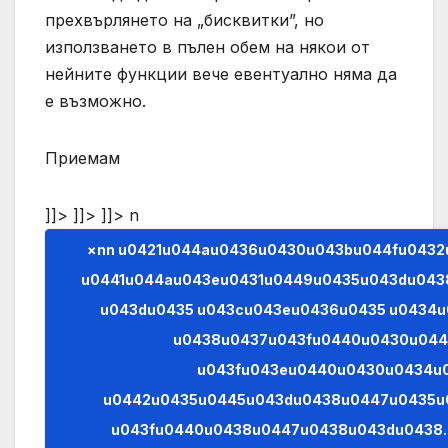
прехвърлянето на „бисквитки”, но
използването в пълен обем на някои от
нейните функции вече евентуално няма да
е възможно.
Приемам
]]> ]]> ]]>
n
×nn u0421u044au0436u0430u043bu044fu0432u0430u043cu0435,
u0441u044au043eu0431u0449u0435u043du043
u043du0435 u043cu043eu0436u0435 u0434u
u0438u0437u043fu0440u0430u04
u043fu043eu0440u0430u0434u
u0442u0435u0445u043du0438u0447u0435u
u043fu0440u0438u0447u0438u043du0438. (AJAX)n n