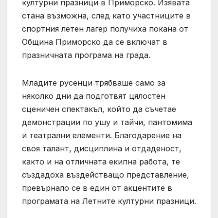
културни празници в Приморско. Изявата
стана възможна, след като участниците в
спортния летен лагер получиха покана от
Община Приморско да се включат в
празничната програма на града.
Mладите русенци трябваше само за
няколко дни да подготвят цялостен
сценичен спектакъл, който да съчетае
демонстрации по ушу и тайчи, пантомима
и театрални елементи. Благодарение на
своя талант, дисциплина и отдаденост,
както и на отличната екипна работа, те
създадоха въздействащо представление,
превърнало се в един от акцентите в
програмата на Летните културни празници.