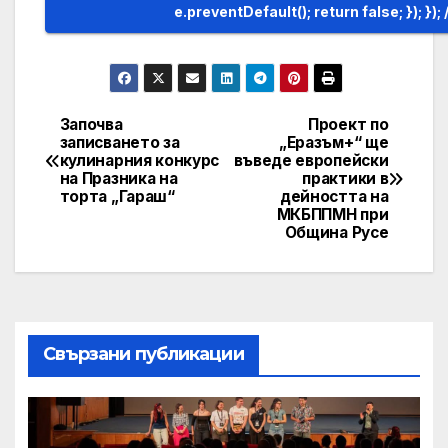
Започва
Проект по
Post
записването за
„Еразъм+“ ще
кулинарния конкурс
въведе европейски
navigation
на Празника на
практики в
торта „Гараш“
дейността на
МКБППМН при
Община Русе
Свързани публикации