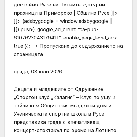
достойно Русе на Летните културни
празници в Приморско | Община Русе ]]>
]]> (adsbygoogle = window.adsbygoogle ||
[]).push({ google_ad_client: “ca-pub-
6107623043179411”, enable_page_level_ads:
true }); –> Пропускане до съдържанието на
страницата
сряда, 08 юли 2026
Децата и младежите от Сдружение
„Спортен клуб „Калагия“ – Клуб по ушу и
тайчи към Общинския младежки дом и
Ученическата спортна школа в Русе
представиха града с впечатляващ
концерт-спектакъл по време на Летните