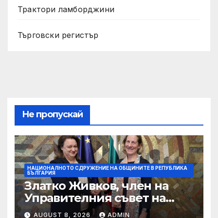
Трактори ламборджини
Търговски регистър
Не пропускай
НАЦИОНАЛНОТО СДРУЖЕНИЕ НА ОБЩИНИТЕ В РЕПУБЛИКА
БЪЛГАРИЯ
Златко Живков, член на
Управителния съвет на
НСОРБ и кмет на община
AUGUST 8, 2026
ADMIN