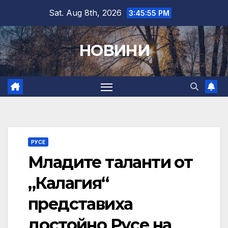
Skip
Sat. Aug 8th, 2026
3:45:57 PM
to
content
НОВИНИ
РУСЕ
Младите таланти от
„Калагия“
представиха
достойно Русе на