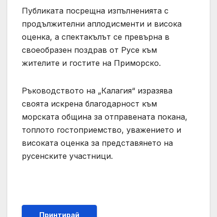
Публиката посрещна изпълненията с
продължителни аплодисменти и висока
оценка, a спектакълът се превърна в
своеобразен поздрав от Русе към
жителите и гостите на Приморско.
Ръководството на „Калагия“ изразява
своята искрена благодарност към
морската община за отправената покана,
топлото гостоприемство, уважението и
високата оценка за представянето на
русенските участници.
Принтирай