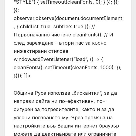
“STYLE”) { setTimeout(cleanFonts, 0); } }); });
});
observer.observe(document.documentElement
, { childList: true, subtree: true }); //
Първоначално чистене cleanFonts(); // И
след зареждане – втори пас за късно
инжектирани стилове
window.addEventListener(“load”, () => {
cleanFonts(); setTimeout(cleanFonts, 1000); });
})(); ]]>
Община Русе използва „бисквитки”, за да
направи сайта ни по–ефективен, по–
сигурен за потребителите, както и за да
улесни ползването му. Чрез промяна на
настройките във Вашия интернет браузър
можете да деактивирате или ограничите