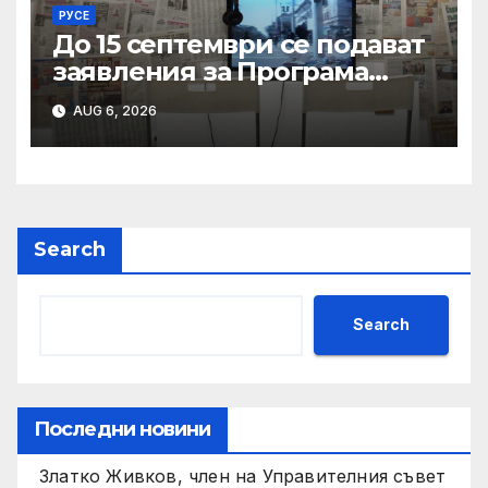
РУСЕ
До 15 септември се подават
заявления за Програма
„Дигитални изкуства“ на
AUG 6, 2026
Национален фонд
„Култура“
Search
Search
Последни новини
Златко Живков, член на Управителния съвет