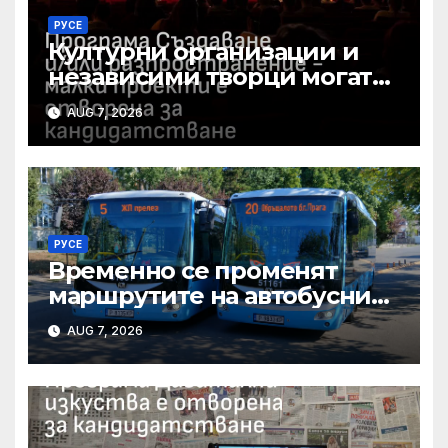
РУСЕ
Културни организации и
независими творци могат
да получат до 15 000 евро за
AUG 7, 2026
свои проекти
РУСЕ
Временно се променят
маршрутите на автобусни
линии № 5 и № 20 заради
AUG 7, 2026
строително-ремонтни
дейности